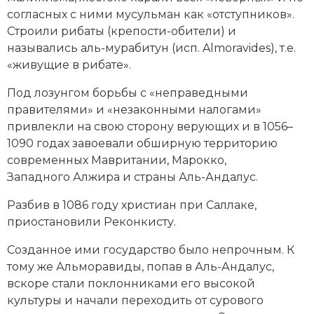
Новейшая история
Генеалогия, геральдика
согласных с ними
мусульман
как «отступников».
Строили рибаты (крепости-обители) и
Государство и право
назывались аль-мурабитун (исп. Almoravides), т.е.
«живущие в рибате».
Европа
Под лозунгом борьбы с «неправедными
Империи
правителями» и «незаконными налогами»
привлекли на свою сторону верующих и в 1056–
Историческая география и топонимика
1090 годах завоевали обширную территорию
История материальной и духовной культуры
современных
Мавритании
,
Марокко
,
Западного Алжира и страны Аль-Андалус.
История международных отношений
Разбив в 1086 году христиан при Саллаке,
История, философия, теория и методология
приостановили
Реконкисту
.
исторического знания
Созданное ими государство было непрочным. К
тому же Альморавиды, попав в
Аль-Андалус
,
Итория международных отношений
вскоре стали поклонниками его высокой
Латинская Америка
культуры и начали переходить от сурового