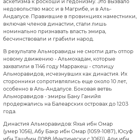
аскетизма
к роскоши и гедонизму. Это вызвало
Новая история
недовольство масс и в Магрибе, и в Аль-
Андалусе. Правившие в провинциях наместники,
Новейшая история
включая членов династии, стали лишь
номинально признавать власть эмира,
Нумизматика
бесчинствовали и грабили народ.
Образование
В результате Альморавиды не смогли дать отпор
новому движению -
Альмохадам
, которые
Общественные объединения и организации
захватили в 1146 году
Марракеш
- столицу
Альморавидов, исчезнувших как династия. Их
Политическая история
сторонники сопротивлялись еще около 10 лет,
особенно в Аль-Андалусе. Боковая ветвь
Революции и народные движения
Альморавидов - эмиры Бану Ганийя
Религия и церковь
продержались на Балеарских островах до 1203
года.
Россия
Династия Альморавидов: Яхья ибн Омар
Северная Америка
(умер 1056), Абу Бакр ибн Омар (1059-1087), Юсуф
ибн Ташфин (1088 (фактически с 1061)), Али ибн