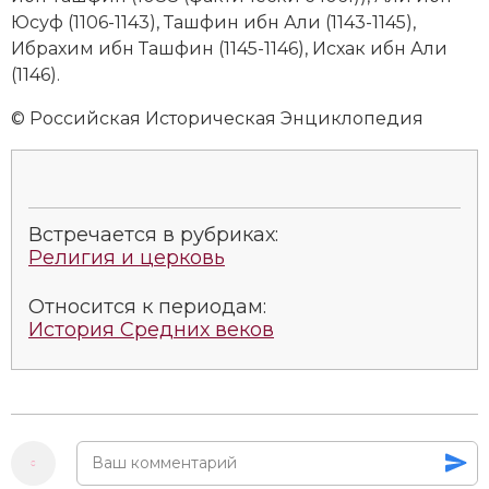
Социально-экономическая история
Юсуф (1106-1143), Ташфин ибн Али (1143-1145),
Ибрахим ибн Ташфин (1145-1146), Исхак ибн Али
Специальные исторические дисциплины
(1146).
СССР
© Российская Историческая Энциклопедия
Южная Америка
Встречается в рубриках:
Религия и церковь
Относится к периодам:
История Средних веков