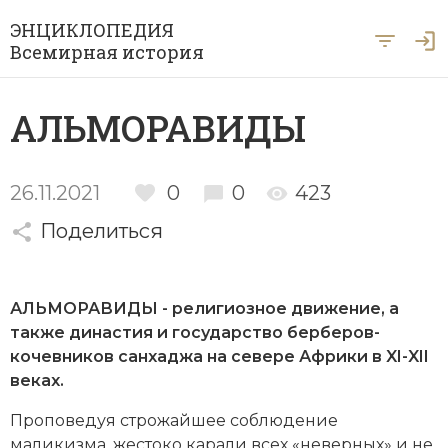
ЭНЦИКЛОПЕДИЯ
Всемирная история
Главная
АЛЬМОРАВИДЫ
Рубрики
Периоды
Азия
26.11.2021
0
0
423
А … Я
Поделиться
Античность
Археология
Вход для экспертов
А
Б
В
Г
Д
Е
Ё
Ж
З
И
История Древнего мира
Африка
АЛЬМОРАВИДЫ - религиозное движение, а
Й
К
Л
М
Н
О
П
Р
С
Т
История Первобытного общества
Ближний Восток
также династия и государство берберов-
кочевников санхаджа на севере Африки в XI-XII
У
Ф
Х
Ц
Ч
Ш
Щ
Ы
Э
История Средних веков
Византия
веках.
Ю
Я
Новая история
Военная история
Проповедуя строжайшее соблюдение
маликизма, жестоко карали всех «неверных» и не