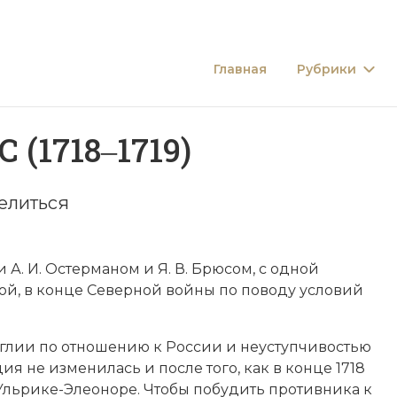
Главная
Рубрики
(1718‒1719)
елиться
ми
А. И. Остерманом
и Я. В. Брюсом, с одной
ой, в конце
Северной войны
по поводу условий
лии по отношению к России и неуступчивостью
я не изменилась и после того, как в конце 1718
 Ульрике-Элеоноре. Чтобы побудить противника к