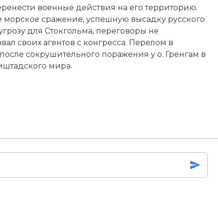
еренести военные действия на его территорию.
е морское сражение, успешную высадку русского
грозу для Стокгольма, переговоры не
звал своих агентов с конгресса. Перелом в
после сокрушительного поражения у о. Гренгам в
иштадского мира
.