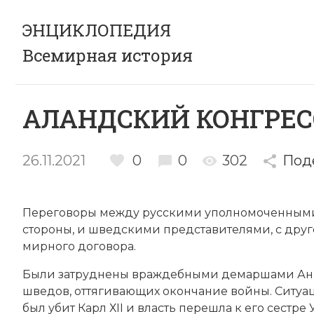
ЭНЦИКЛОПЕДИЯ
Всемирная история
АЛАНДСКИЙ КОНГРЕСС 
26.11.2021
0
0
302
Под
Переговоры между русскими уполномоченны
стороны, и шведскими представителями, с друг
мирного договора.
Были затруднены враждебными демаршами Анг
шведов, оттягивающих окончание войны. Ситуаци
был убит
Карл ХII
и власть перешла к его сестре