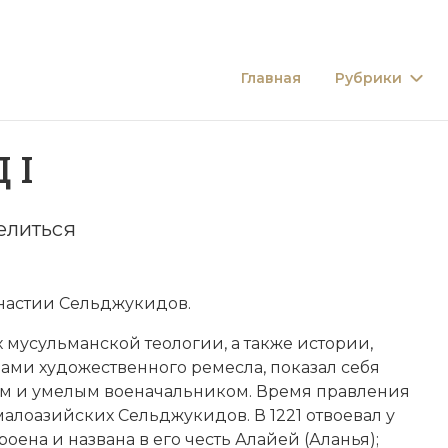
Главная
Рубрики
 I
елиться
инастии Сельджукидов.
х
мусульманской
теологии, а также истории,
ами художественного ремесла, показал себя
м и умелым военачальником. Время правления
а малоазийских Сельджукидов. В 1221 отвоевал у
оена и названа в его честь Алайей (Аланья);