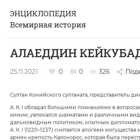
ЭНЦИКЛОПЕДИЯ
Всемирная история
АЛАЕДДИН КЕЙКУБАД
25.11.2021
0
0
326
Под
Султан
Конийского султаната
, представитель д
А. К. I обладал большими познаниями в вопроса
химии, увлекался шахматами и различными вид
дальновидным политиком, опытным дипломато
А. К. I (1220–1237) считается апогеем могуществ
армян крепость Калонорос, которая была перестр