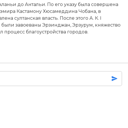
ланьи до Антальи. По его указу была совершена
эмира Кастамону Хюсамеддина Чобана, в
ена султанская власть. После этого А. К. I
 были завоеваны Эрзинджан, Эрзурум, княжество
ел процесс благоустройства городов.