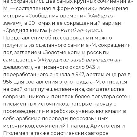
не сохранились два самых крупных сочинения а.-
Новая история
М. — составленная в форме хроники всемирная
история «Сообщения времени» («
Ахбар аз-
Новейшая история
заман»
) в 30 томах и ее сокращенный вариант
«Средняя книга» («
ал-Китаб ал-аусат»
).
Нумизматика
Представление об их содержании можно
получить из сделанного самим а.-М. сокращения
Образование
под заглавием «Золотые копи и россыпи
самоцветов» («
Мурудж аз-захаб ва ма
‘
адин ал-
Общественные объединения и организации
джавахир»
), написанного около 943 и
Политическая история
переработанного сначала в 947, а затем еще раз в
956. Для составления этого труда ­а.-М. опирался
Революции и народные движения
на свой опыт путешественника, свидетельства
современников и привлек более полутора сотен
Религия и церковь
письменных источников, которые наряду с
произведениями арабских ученых включали в
Россия
себя арабские переводы персоязычных
источников, сочинений Платона, Аристотеля и
Северная Америка
Птолемея, а также христианских авторов.