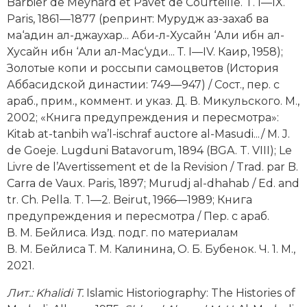
Barbier de Meynard et Pavet de Courteille. T. I—IX.
Paris, 1861—1877 (репринт: Мурудж аз-захаб ва
ма‘адин ал-джаухар... Аби-л-Хусайн ‘Али ибн ал-
Хусайн ибн ‘Али ал-Мас‘уди... Т. I—IV. Каир, 1958);
Золотые копи и россыпи самоцветов (История
Аббасидской династии: 749—947) / Сост., пер. с
араб., прим., коммент. и указ. Д. В. Микульского. М.,
2002; «Книга предупреждения и пересмотра»:
Kitab at-tanbih wa’l-ischraf auctore al-Masudi.../ M. J.
de Goeje. Lugduni Batavorum, 1894 (BGA. T. VIII); Le
Livre de l’Avertissement et de la Revision / Trad. par B.
Carra de Vaux. Paris, 1897; Murudj al-dhahab / Ed. and
tr. Ch. Pella. T. 1—2. Beirut, 1966—1989; Книга
предупреждения и пересмотра / Пер. с араб.
В. М. Бейлиса. Изд. подг. по материалам
В. М. Бейлиса Т. М. Калинина, О. Б. Бубенок. Ч. 1. М.,
2021.
Лит.:
Khalidi T.
Islamic Historiography: The Histories of