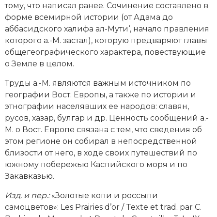
тому, что написал ранее. Сочинение составлено в
форме всемирной истории (от Адама до
аббасидского халифа ал-Мути‘, начало правления
которого а.-М. застал), которую предваряют главы
общегеографического характера, повествующие
о Земле в целом.
Труды а.-М. являются важным источником по
географии Вост. Европы, а также по истории и
этнографии населявших ее народов: славян,
русов, хазар, булгар и др. Ценность сообщений а.-
М. о Вост. Европе связана с тем, что сведения об
этом регионе он собирал в непосредственной
близости от него, в ходе своих путешествий по
южному побережью Каспийского моря и по
Закавказью.
Изд. и пер.:
«Золотые копи и россыпи
самоцветов»: Les Prairies d’or / Texte et trad. par C.