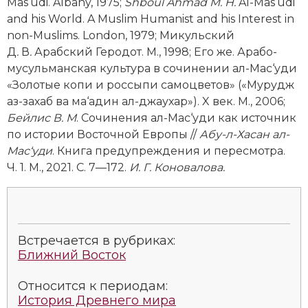
Mas‘udi. Albany, 1975;
Shboul Ahmad M. H.
Al-Mas‘udi
and his World. A Muslim Humanist and his Interest in
non-Muslims. London, 1979; Микульский
Д
.
В
.
Арабский Геродот. М., 1998; Его же.
Арабо-
мусульманская культура в сочинении ал-Мас‘уди
«Золотые копи и россыпи самоцветов» («Мурудж
аз-захаб ва ма‘адин ал-джаухар»). X век. М., 2006;
Бейлис В. М
. Сочинения ал-Мас‘уди как источник
по истории Восточной Европы //
Абу-л-Хасан ал-
Мас‘уди
. Книга предупреждения и пересмотра.
Ч. 1. М., 2021. С. 7—172.
И. Г. Коновалова.
Встречается в рубриках:
Ближний Восток
Относится к периодам:
История Древнего мира