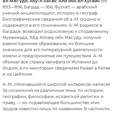
Новейшая история
ал-Мас‘уди, Абу-л-Хасан ‘Али ибн ал-Хусайн
(ок.
Генеалогия, геральдика
893—896, Багдад — 956, Фустат)
— арабский
Государство и право
ученый-энциклопедист, историк и географ.
Биографические сведения об а.-М. скудны и
Европа
содержатся в его сочинениях. А.-М. родился в
Багдаде, возводил родословную к сподвижнику
Империи
Мухаммада, ‘Абд Аллаху ибн Мас‘уду, получил
разностороннее образование, но большое
Историческая география и топонимика
значение для его литературной деятельности
имели и предпринятые им путешествия. А.-М.
История материальной и духовной культуры
объехал все страны халифата от Испании до
Индии, а по некоторым сведениям бывал в Китае
История международных отношений
и на Цейлоне.
История, философия, теория и методология
А.-М., отличавшийся широтой интересов, написал
исторического знания
36 сочинений на различные темы: по истории,
географии, философии, исламской религии и
Итория международных отношений
праву, — но подавляющее большинство этих
Латинская Америка
трудов известно лишь по названиям. В частности,