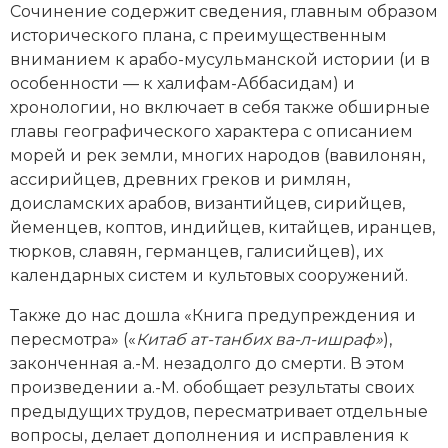
Сочинение содержит сведения, главным образом
Социально-экономическая история
исторического плана, с преимущественным
Специальные исторические дисциплины
вниманием к арабо-мусульманской истории (и в
особенности — к халифам-Аббасидам) и
СССР
хронологии, но включает в себя также обширные
главы географического характера с описанием
Южная Америка
морей и рек земли, многих народов (вавилонян,
ассирийцев, древних греков и римлян,
доисламских арабов, византийцев, сирийцев,
йеменцев, коптов, индийцев, китайцев, иранцев,
тюрков, славян, германцев, галисийцев), их
календарных систем и культовых сооружений.
Также до нас дошла «Книга предупреждения и
пересмотра» («
Китаб ат-танбих ва-л-ишраф»
),
законченная а.-М. незадолго до смерти. В этом
произведении а.-М. обобщает результаты своих
предыдущих трудов, пересматривает отдельные
вопросы, делает дополнения и исправления к