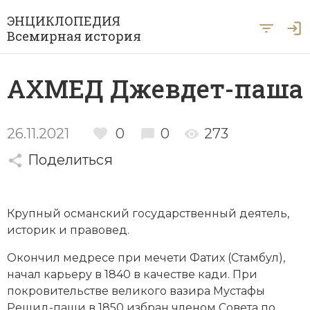
ЭНЦИКЛОПЕДИЯ
Всемирная история
Главная
АХМЕД Джевдет-паша
Рубрики
Периоды
Азия
26.11.2021
0
0
273
А … Я
Поделиться
Античность
Археология
Вход для экспертов
А
Б
В
Г
Д
Е
Ё
Ж
З
И
История Древнего мира
Африка
Крупный
османский
государственный деятель,
Й
К
Л
М
Н
О
П
Р
С
Т
История Первобытного общества
Ближний Восток
историк и
правовед
.
У
Ф
Х
Ц
Ч
Ш
Щ
Ы
Э
История Средних веков
Византия
Окончил
медресе
при
мечети
Фатих (
Стамбул
),
начал карьеру в 1840 в качестве кади. При
Ю
Я
Новая история
Военная история
покровительстве великого вазира Мустафы
Решид-паши в 1850 избран членом Совета по