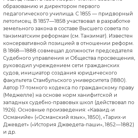
Новейшая история
Генеалогия, геральдика
образованию и директором первого
педагогического училища. С 1855 — придворный
Государство и право
летописец. В 1857—1858 участвовал в разработке
земельного закона в составе Высшего совета по
Европа
танзиматским реформам (см. Танзимат). Известен
Империи
консервативной позицией в отношении реформ.
В 1868—1888 совмещал должности председателя
Историческая география и топонимика
Судебного управления и Общества просвещения,
руководил учреждением сети гражданских
История материальной и духовной культуры
судов, инициатор создания юридического
факультета Стамбульского университета (1880).
История международных отношений
Автор 17-томного кодекса по гражданскому праву
(Меджелле) на основе норм ханифитской и
История, философия, теория и методология
западных судебно-правовых школ (действовал по
исторического знания
1926). Основные произведения: «Каваид-и
Османийе» («Османский язык», 1850), «Тарих-и
Итория международных отношений
Джевдет» («История Джведета-паши», 1852—1882)
Латинская Америка
и др.