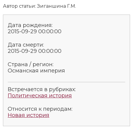
Автор статьи: Зиганшина Г.М.
Новая история
Новейшая история
Дата рождения:
2015-09-29 00:00:00
Нумизматика
Дата смерти:
Образование
2015-09-29 00:00:00
Общественные объединения и организации
Страна / регион:
Османская империя
Политическая история
Революции и народные движения
Встречается в рубриках:
Политическая история
Религия и церковь
Относится к периодам:
Россия
Новая история
Северная Америка