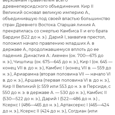
верховным правителем всего
древнеперсидского объединения. Кир II
Великий основал великую империю А.,
объединившую под своей властью большинство
стран Древнего Востока. Старшая линия А.
прекратилась со смертью Камбиса II и его брата
Бардии (522 до н. э.). Дарий I, захватив престол,
положил начало правлению младших А. в
державе А., продолжавшемуся вплоть до ее
падения. Династия А.: Ахемен (ок. 700—675 до
н. э.), Чишпиш (ок. 675—645 до н. э.), Кир I (ок. 645 —
конец VII в. до н. э.), Камбис I (конец VII в. — 559 до
н. э.), Ариарамна (вторая половина VII — начало VI
в. до н. э.), Аршама (первая половина VI в. до н. э.),
Кир II Великий (с 559 или 553 до н. э. в Персиде, с
550 до н. э. в державе А. — 530 до н. э.), Камбис II
(530—522 до н. э.), Дарий I (522—486 до н. э.) ,
Ксеркс I
(486—465 до н. э.), Арта­ксеркс I (465—424
до н. э.), Ксеркс II (424 до н. э.), Согдиан (или