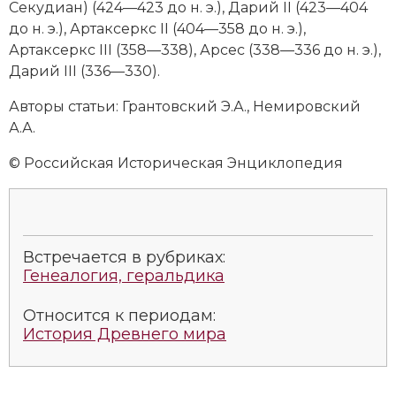
Секудиан) (424—423 до н. э.), Дарий II (423—404
до н. э.), Артаксеркс II (404—358 до н. э.),
Артаксеркс III (358—338), Арсес (338—336 до н. э.),
Дарий III (336—330).
Авторы статьи: Грантов­ский Э.А., Немировский
А.А.
© Российская Историческая Энциклопедия
Встречается в рубриках:
Генеалогия, геральдика
Относится к периодам:
История Древнего мира