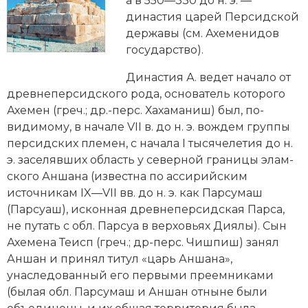
а в 550—330 до н. э. —
Новейшая история
Генеалогия, геральдика
династия царей Персидской
державы (см.
Ахеменидов
Государство и право
государство
).
Европа
Династия А. ведет начало от
древнеперсидского рода, основатель которого
Империи
Ахемен (греч.; др.-перс. Хахаманиш) был, по-
Историческая география и топонимика
видимому, в начале VII в. до н. э. вождем группы
персидских племен, с начала I тысячелетия до н.
История материальной и духовной культуры
э. заселявших область у северной границы элам­
ского Аншана (известна по
ассирийским
История международных отношений
источникам IX—VII вв. до н. э. как Парсумаш
(Парсуаш), исконная древнеперсидская Парса,
История, философия, теория и методология
не путать с обл. Парсуа в верховьях Диялы). Сын
исторического знания
Ахемена Теисп (греч.; др-перс. Чишпиш) занял
Аншан и принял титул «царь Аншана»,
Итория международных отношений
унаследованный его первыми преемниками
(былая обл. Парсумаш и Аншан отныне были
Латинская Америка