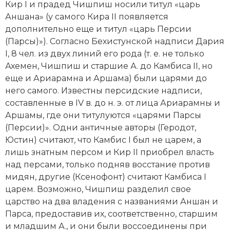
Кир I и прадед Чишпиш носили титул «царь
Социально-экономическая история
Аншана» (у самого Кира II появляется
дополнительно еще и титул «царь Персии
Специальные исторические дисциплины
(Парсы)»). Согласно Бехистунской надписи Дария
СССР
I, 8 чел. из двух линий его рода (т. е. не только
Ахемен, Чишпиш и старшие А. до Камбиса II, но
Южная Америка
еще и Ариарамна и Аршама) были царями до
него самого. Известны персидские надписи,
составленные в IV в. до н. э. от лица Ариарамны и
Аршамы, где они титулуются «царями Парсы
(Персии)». Одни античные авторы (
Геродот
,
Юстин) считают, что Камбис I был не царем, а
лишь знатным персом и Кир II приобрел власть
над персами, только подняв восстание против
мидян, другие (
Ксенофонт
) считают Камбиса I
царем. Возможно, Чишпиш разделил свое
царство на два владения с названиями
Аншан
и
Парса
, предоставив их, соответственно, старшим
и младшим А., и они были воссоединены при