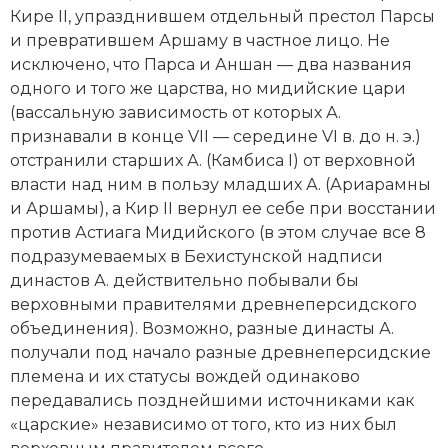
Кире II, упразднившем отдельный престол Парсы
и превратившем Аршаму в частное лицо. Не
исключено, что Парса и Аншан — два названия
одного и того же царства, но мидийские цари
(вассальную зависимость
от которых А.
признавали в конце VII — середине VI в. до н. э.)
отстранили старших А. (Камбиса I) от верховной
власти над ним в пользу младших А. (Ариарамны
и Аршамы), а Кир II вернул ее себе при восстании
против
Астиага Мидийского
(в этом случае все 8
подразумеваемых в Бехистунской надписи
династов А. действительно побывали бы
верховными правителями древнеперсидского
объединения). Возможно, разные династы А.
получали под начало разные древнеперсидские
племена и их статусы вождей одинаково
передавались позднейшими источниками как
«царские» независимо от того, кто из них был