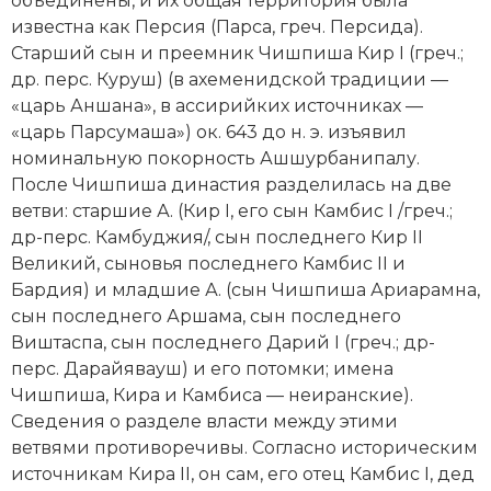
объединены, и их общая территория была
Новая история
известна как Персия (Парса, греч. Персида).
Старший сын и преемник Чишпиша Кир I (греч.;
Новейшая история
др. перс. Куруш) (в ахеменидской традиции —
«царь Аншана», в ассирийких источниках —
Нумизматика
«царь Парсумаша») ок. 643 до н. э. изъявил
номинальную покорность Ашшурбанипалу.
Образование
После Чишпиша династия разделилась на две
ветви: старшие А. (Кир I, его сын Камбис I /греч.;
Общественные объединения и организации
др-перс. Камбуджия/, сын последнего
Кир II
Великий,
сыновья последнего Камбис II и
Политическая история
Бардия) и младшие А. (сын Чишпиша Ариарамна,
Революции и народные движения
сын последнего Аршама, сын последнего
Виштаспа, сын последнего
Дарий I
(греч.; др-
Религия и церковь
перс. Дарайявауш) и его потомки; имена
Чишпиша, Кира и Камбиса — неиран­ские).
Россия
Сведения о разделе власти между этими
ветвями противоречивы. Согласно историческим
Северная Америка
источникам Кира II, он сам, его отец Камбис I, дед