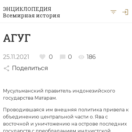
ЭНЦИКЛОПЕДИЯ
Всемирная история
Главная
АГУГ
Рубрики
Периоды
Азия
25.11.2021
0
0
186
А … Я
Поделиться
Античность
Археология
Вход для экспертов
А
Б
В
Г
Д
Е
Ё
Ж
З
И
История Древнего мира
Африка
Мусульманский правитель индонезийского
Й
К
Л
М
Н
О
П
Р
С
Т
История Первобытного общества
Ближний Восток
государства
Матарам
.
У
Ф
Х
Ц
Ч
Ш
Щ
Ы
Э
История Средних веков
Византия
Проводившаяся им внешняя политика привела к
объединению центральной части о. Ява с
Ю
Я
Новая история
Военная история
восточной и уничтожению на острове последних
государств с преобладанием индуистской