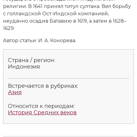
Новейшая история
Генеалогия, геральдика
религии. В 1641 принял титул султана. Вел борьбу
с
голландской Ост-Индской компанией
,
Государство и право
неудачно осадив Батавию в 1619, а затем в 1628–
1629.
Европа
Автор статьи: И. А. Конорева.
Империи
Историческая география и топонимика
Страна / регион:
Индонезия
История материальной и духовной культуры
История международных отношений
Встречается в рубриках:
Азия
История, философия, теория и методология
исторического знания
Относится к периодам:
История Средних веков
Итория международных отношений
Латинская Америка