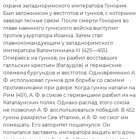
Новейшая история
Генеалогия, геральдика
охране западноримского императора
Гонория
.
Был заложником у вестготов и
гуннов
, с которыми
Государство и право
завязал тесные связи. После смерти Гонория во
главе наемного гуннского войска выступил
Европа
против узурпатора Иоанна. Затем стал
Империи
главнокомандующим у западноримского
императора
Валентиниана III
(425—455).
Историческая география и топонимика
Опираясь на гуннов, он разбил восставших
галльских крестьян (
багаудов
) и герман­ские
История материальной и духовной культуры
племена бургундов и вестготов. Одновременно А.
Ф. использовал гуннов для борьбы со своими
История международных отношений
противниками при дворе. Когда гунны напали на
Рим (451), А. Ф. в союзе с германцами разбил их на
История, философия, теория и методология
Каталаунских полях
. Однако распад этого союза
исторического знания
не позволил А. Ф. воспользоваться победой. В 452
гунны разорили Сев. Италию, и А. Ф. не смог им
Итория международных отношений
помешать. Его авторитет пошатнулся. Он
Латинская Америка
попытался заставить императора выдать его дочь