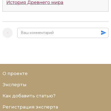
История Древнего мира
Социально-экономическая история
Специальные исторические дисциплины
СССР
Южная Америка
О проекте
Эксперты
Как добавить статью?
Регистрация эксперта