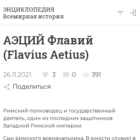
ЭНЦИКЛОПЕДИЯ
Всемирная история
Главная
АЭЦИЙ Флавий
Рубрики
(Flavius Aetius)
Периоды
Азия
А … Я
Античность
Археология
26.11.2021
3
0
391
Вход для экспертов
А
Б
В
Г
Д
Е
Ё
Ж
З
И
История Древнего мира
Поделиться
Африка
Й
К
Л
М
Н
О
П
Р
С
Т
История Первобытного общества
Ближний Восток
Римский полководец и государственный
У
Ф
Х
Ц
Ч
Ш
Щ
Ы
Э
История Средних веков
Византия
деятель, один из последних защитников
Ю
Я
Западной Римской империи
.
Новая история
Военная история
Сын римского военачальника. В юности служил в