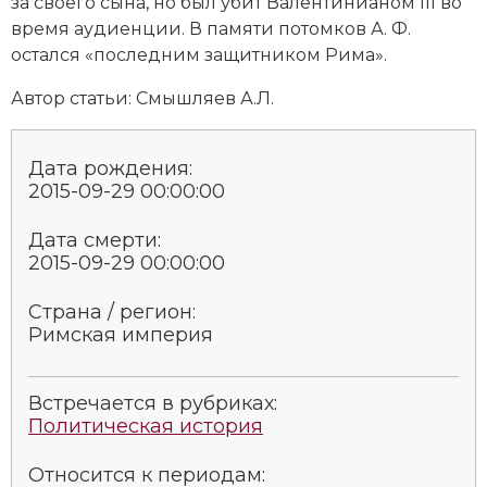
за своего сына, но был убит Валентинианом III во
Новая история
время аудиенции. В памяти потомков А. Ф.
остался «последним защитником Рима».
Новейшая история
Автор статьи: Смышляев А.Л.
Нумизматика
Дата рождения:
Образование
2015-09-29 00:00:00
Общественные объединения и организации
Дата смерти:
2015-09-29 00:00:00
Политическая история
Страна / регион:
Революции и народные движения
Римская империя
Религия и церковь
Встречается в рубриках:
Россия
Политическая история
Северная Америка
Относится к периодам: