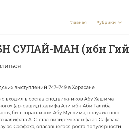
Главная
Рубрики
Н СУЛАЙ-МАН (ибн Гий
литься
ских выступлений 747–749 в Хорасане.
о входил в состав сподвижников Абу Хашима
дного» (ар-рашид)
халифа
Али ибн Аби Талиба.
ласть, был соратником
Абу Муслима
, получил пост
о халифата
А. С. стал визирем халифа ас-Саффаха
азу ас-Саффаха, опасавшегося роста популярности