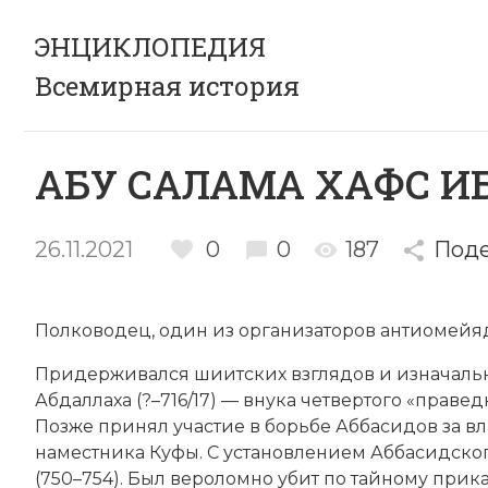
ЭНЦИКЛОПЕДИЯ
Всемирная история
АБУ САЛАМА ХАФС ИБ
26.11.2021
0
0
187
Поде
Полководец, один из организаторов антиомейяд
Придерживался шиитских взглядов и изначальн
Абдаллаха (?–716/17) — внука четвертого «праве
Позже принял участие в борьбе
Аббасидов
за в
наместника Куфы. С установлением
Аббасидског
(750–754). Был вероломно убит по тайному прик