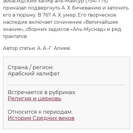
аббасидский халиф аль-Мансур (754–775)
Новая история
приказал подвергнуть А. Х. бичеванию и заточить
его в тюрьму. В 767 А. Х. умер. Его творческое
Новейшая история
наследие включает сочинение «Величайшее
знание», сборник хадисов «Аль-Муснад» и ряд
Нумизматика
трактатов.
Образование
Автор статьи: А. А.-Г. Алиев.
Общественные объединения и организации
Страна / регион:
Политическая история
Арабский халифат
Революции и народные движения
Встречается в рубриках:
Религия и церковь
Религия и церковь
Россия
Относится к периодам:
История Средних веков
Северная Америка