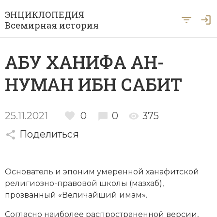
ЭНЦИКЛОПЕДИЯ
Всемирная история
Главная
АБУ ХАНИФА АН-
Рубрики
НУМАН ИБН САБИТ
Периоды
Азия
А … Я
Античность
Археология
25.11.2021
0
0
375
Вход для экспертов
А
Б
В
Г
Д
Е
Ё
Ж
З
И
История Древнего мира
Поделиться
Африка
Й
К
Л
М
Н
О
П
Р
С
Т
История Первобытного общества
Ближний Восток
Основатель и эпоним умеренной ханафитской
У
Ф
Х
Ц
Ч
Ш
Щ
Ы
Э
История Средних веков
Византия
религиозно-правовой школы (
мазхаб
),
Ю
Я
прозванный «Величайший имам».
Новая история
Военная история
Согласно наиболее распространенной версии,