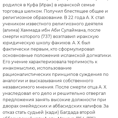
Новейшая история
Генеалогия, геральдика
родился в Куфа (Ирак) в иранской семье
торговца шелком. Получил блестящее общее и
Государство и право
религиозное образование. В 22 года А. Х. стал
учеником известного религиозного деятеля
Европа
(алима) Хаммада ибн Аби Сулаймана, после
Империи
смерти которого (737) возглавил иракскую
юридическую школу факихов. А. Х. был
Историческая география и топонимика
фактически первым, кто сформулировал
основновные положения
исламской
догматики.
История материальной и духовной культуры
Его учение характеризовала терпимость к
инакомыслию, использование
История международных отношений
рационалистических принципов суждения по
аналогии и высказывания собственного
История, философия, теория и методология
независимого мнения. После смерти отца А. Х.
исторического знания
унаследовал его дело и решительно отвергал
предложения занять высокие должности при
Итория международных отношений
дворах
омейядских
и
аббасидских
халифов. За
Латинская Америка
отказ стать судьей (кади) Багдада второй