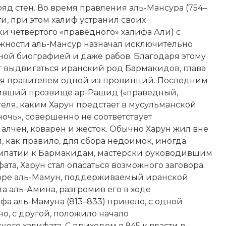
яд стен. Во время правления аль-Мансура (754–
и, при этом халиф устранил своих
и четвертого «праведного» халифа Али) с
лжности аль-Мансур назначал исключительно
ной биографией и даже рабов. Благодаря этому
т выдвигаться иранский род Бармакидов, глава
тся правителем одной из провинций. Последним
учивший прозвище ар-Рашид («праведный,
еля, каким Харун предстает в мусульманской
ночь», совершенно не соответствует
алчен, коварен и жесток. Обычно Харун жил вне
л, как правило, для сбора недоимок, иногда
импатии к Бармакидам, мастерски руководившим
а, Харун стал опасаться возможного заговора.
скоре аль-Мамун, поддерживаемый иранской
та аль-Амина, разгромив его в ходе
фа аль-Мамуна (813–833) привело, с одной
но, с другой, положило начало
ого халифата. С приходом в 945 к власти в