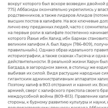
вокруг которого был вскоре возведен двойной р
775) Аббасиды окончательно укрепились у власт
родственников, а также лидеров Алидов (потомк
высших постов в халифате. На все ключевые до
лично ему преданных людей, часто с сомнитель
на первые роли в халифате постепенно начинае
которого Йахья ибн Халид ибн Бармак станови
великим халифом А. был Харун (786–809), пол
правильный»). Однако образ идеального правит
историографии, а также сказках «Тысяча и одна 
действительности. В реальной жизни Харун был 
Багдада, в загородном замке, в столицу же езди
выбивая их силой. Видя растущие народные с
гигантским административным аппаратом халифат
Поэтому халиф в 803 отстранил и казнил их. В
армией, сверг с халифского престола своего бра
междоусобной войны (809–813). Правление хали
стороны, к бурному развитию культуры и науки, 
полуторастолетнему процессу распада Аббасидск