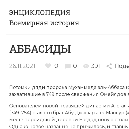
ЭНЦИКЛОПЕДИЯ
Всемирная история
АББАСИДЫ
26.11.2021
0
0
391
Поде
Потомки дяди пророка Мухаммеда аль-Аббаса (р
захватившие в 749 после свержения Омейядов в
Основателем новой правящей династии А. стал 
(749–754) стал его брат Абу Джафар аль-Мансур 
месте персидской деревни Багдад новую столиц
Однако новое название не прижилось, и главны