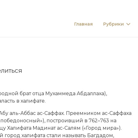
Главная
Рубрики
литься
одной брат отца Мухаммеда Абдаллаха),
ласть в халифате.
Абу аль-Аббас ас-Саффах. Преемником ас-Саффаха
(«победоносный»), построивший в 762–763 на
у Халифата Мадинат ас-Салям («Город мира»).
й город халифата стали называть Багдадом,