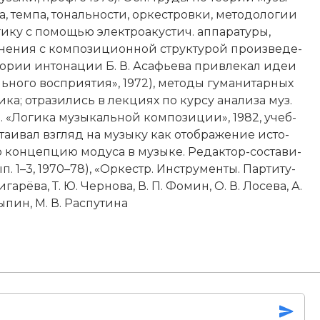
 тем­па, то­наль­но­сти, ор­ке­ст­ров­ки, ме­то­до­ло­гии
ги­ку с по­мо­щью элек­тро­аку­стич. ап­па­ра­ту­ры,
не­ния с ком­по­зи­ци­он­ной струк­ту­рой про­из­ве­де­
ео­рии ин­то­на­ции Б. В. Асафь­е­ва при­вле­кал идеи
ь­но­го вос­при­ятия», 1972), ме­то­ды гу­ма­ни­тар­ных
и­ка
; от­ра­зи­лись в лек­ци­ях по кур­су ана­ли­за муз.
. «Ло­ги­ка му­зы­каль­ной ком­по­зи­ции», 1982, учеб­
таи­вал взгляд на му­зы­ку как ото­бра­же­ние ис­то­
ю кон­цеп­цию мо­ду­са в му­зы­ке. Ре­дак­тор-со­ста­ви­
п. 1–3, 1970–78), «Ор­кестр. Ин­ст­ру­мен­ты.
Пар­ти­ту­
а­рё­ва, Т. Ю. Чер­но­ва, В. П. Фо­мин, О. В. Ло­се­ва, А.
Цы­пин, М. В. Рас­пу­ти­на