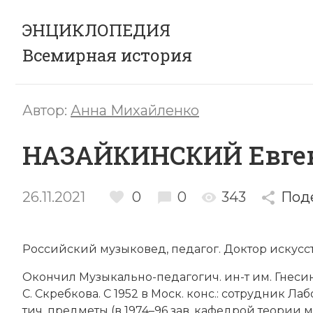
ЭНЦИКЛОПЕДИЯ
Всемирная история
Автор:
Анна Михайленко
НАЗАЙКИНСКИЙ Евге
26.11.2021
0
0
343
Под
Российский му­зы­ко­вед, пе­да­гог. Доктор ис­кус­ст­
Окон­чил
Му­зы­каль­но-пе­да­го­гич. ин-т им. Гне­си
С. Скреб­ко­ва. С 1952 в Моск. конс.: со­труд­ник Ла­бо
тич. пред­ме­ты (в 1974–96 зав. ка­фед­рой тео­рии м