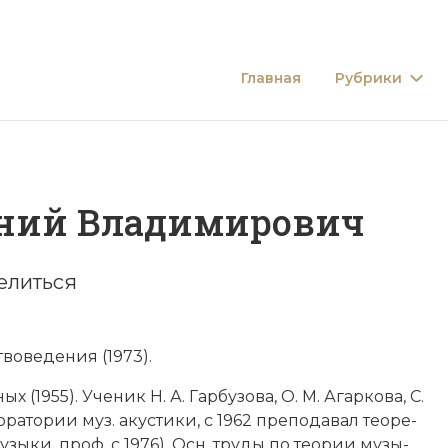
Главная
Рубрики
ний Владимирович
елиться
во­ве­де­ния (1973).
­ных
(1955). Уче­ник Н. А. Гар­бу­зо­ва, О. М. Агар­ко­ва, С.
­ра­то­рии муз. аку­сти­ки, с 1962 пре­по­да­вал тео­ре­
у­зы­ки, проф. с 1976). Осн. тру­ды по тео­рии му­зы­