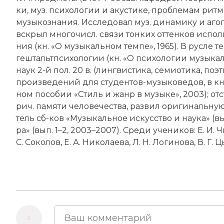
ки, муз. пси­хо­ло­гии и аку­сти­ке, про­бле­мам рит­ма,
му­зы­коз­на­ния. Ис­сле­до­вал муз. ди­на­ми­ку и аго­
вскрыл мно­го­числ. свя­зи тон­ких от­тен­ков ис­пол­
ния (кн. «О му­зы­каль­ном тем­пе», 1965). В рус­ле т
геш­тальт­пси­хо­ло­гии (кн. «О пси­хо­ло­гии му­зы­кал
на­ук 2-й пол. 20 в. (лин­гвис­ти­ка, се­мио­ти­ка,
по­эт
про­из­ве­де­ний для сту­ден­тов-му­зы­ко­ве­дов, в кн
ном по­со­бии «Стиль и жанр в му­зы­ке», 2003); от­с
рич. па­мя­ти че­ло­ве­че­ст­ва, раз­вил ори­ги­наль­ну
тель сб-ков «Му­зы­каль­ное ис­кус­ст­во и нау­ка» (вы
ра
» (вып. 1–2, 2003–2007). Сре­ди уче­ни­ков: Е. И. Чи­г
С. Со­ко­лов, Е. А. Ни­ко­лае­ва, Л. Н. Ло­ги­но­ва, В. Г. 