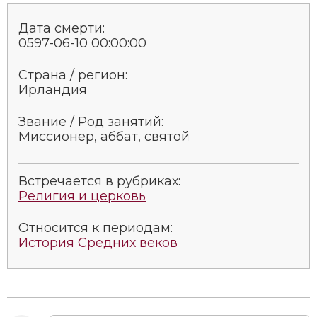
Социально-экономическая история
Дата смерти:
Специальные исторические дисциплины
0597-06-10 00:00:00
СССР
Страна / регион:
Ирландия
Южная Америка
Звание / Род занятий:
Миссионер, аббат, святой
Встречается в рубриках:
Религия и церковь
Относится к периодам:
История Средних веков