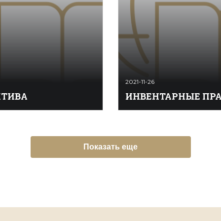
2021-11-26
КТИВА
ИНВЕНТАРНЫЕ ПР
А (позд­не­лат. invectiva
ИНВЕНТАРНЫЕ ПРАВИЛА 
- бран­ная (речь)) - рез­кий
ви­ла для управ­ле­ния име­
ый пуб­лич­ный вы­пад в ад­
ут­вер­ждён­ным для оных ин
рет­но­го ли­ца или груп­пы
ри­ям») - по­ло­же­ния, оп­ре­
Показать еще
лью их дис­кре­ди­та­ции.
раз­ме­ры на­де­лов и по­вин­
 за­ве­до­мо не стре­мит­ся
по­ме­щичь­их кре­сть­ян юго-
...