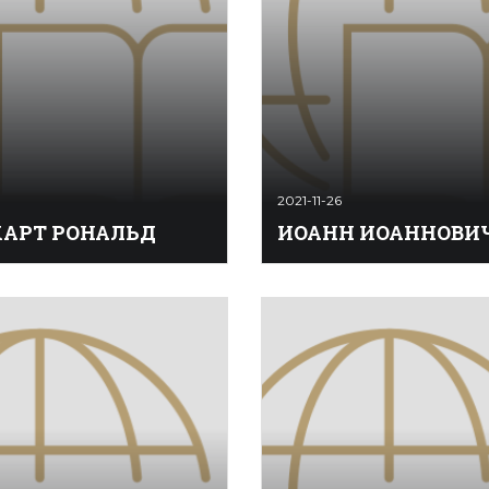
2021-11-26
АРТ РОНАЛЬД
ИОАНН ИОАННОВИ
РТ РОНАЛЬД -
ИОАНН ИОАННОВИЧ - цар
кий по­ли­то­лог и со­цио­
й сын царя Иоанна IV Вас
56 году окон­чил Се­ве­ро-
в браке с 1-й женой, цари
й, в 1962 году Чи­каг­ский
Анастасией Романовной, а
теты. С 1966 года пре­по­
Крестным отцом Иоанна
ниверситете шта­та Ми­чи­
Иоанновича был митропол
78
Руси святой Макарий. Сра
рождения Иоанна
Иоанновича была организ
присяга ему