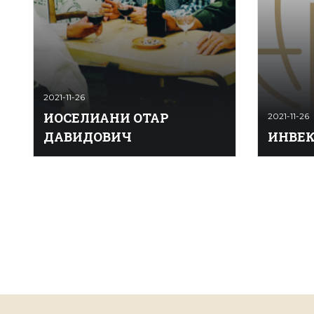
2021-11-26
ИОСЕЛИАНИ ОТАР
2021-11-26
ДАВИДОВИЧ
ИНВЕ
ИОСЕЛИАНИ ОТАР
ИНВЕКТИВ
ДАВИДОВИЧ - грузинский ки­но­ре­
(ora­tio) 
жис­сёр,
сло­вес­н
народный артист Грузинской ССР
рес кон­к
(1984 год). В 1953-1955 годах учил­ся
лиц с це­
на ме­ха­ни­ко-ма­те­
Инвектива
матическом факультете
к объ­ек& 