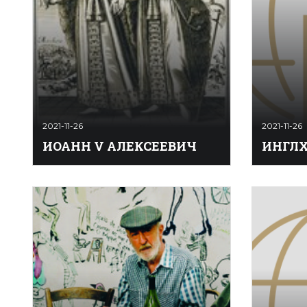
2021-11-26
2021-11-26
ИОАНН V АЛЕКСЕЕВИЧ
ИНГЛХ
Русский царь, сын царя Алексея
ИНГЛХА
Михайловича и его 1-й супруги
американс
царицы Марии Ильиничны
лог. В 19
Милославской, родной брат царя
За­пад­ны
Феодора Алексеевича и царевны
универси
Софии Алексеевны, единокровный
да­ёт в у
брат императора Петра
ган (с 19
I Алексеевича, отец импер