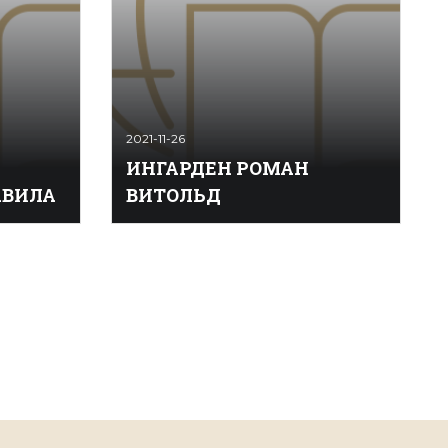
2021-11-26
ИНГАРДЕН РОМАН
АВИЛА
ВИТОЛЬД
(«Пра­
ИНГА́РДЕН РОМА́Н ВИТО́ЛЬД -
ния­ми по
польский фи­ло­соф, академик Поль­
­вен­та­
ской Академии Наук (1957 год).
де­ляв­шие
Учил­ся в университетах Льво­ва
но­стей
(1911-1912 годы), Гёт­тин­ге­на (1912-
запад ...
1915 годы), а так­же Фрай­бур­га (1916-
1917 годы), где был уче­ни­ком Э. Гус­
сер­ля; мн