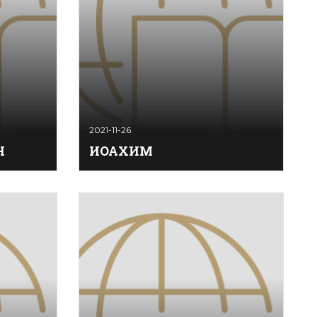
2021-11-26
Ч
ИОАХИМ
евич, 2-
ИОАХИМ (Joachim) Йозеф -
ильевича
немецкий скри­пач, пе­да­гог, ком­по­
цей
зи­тор, ди­ри­жёр. Один из круп­ней­
гиограф.
ших ис­пол­ни­те­лей 2-й
половины XIX века. Учил­ся иг­ре на
ит всея
скрип­ке у Г. Хель­мес­бер­ге­ра, М.
зу после
Хау­зе­ра, Й. Бёма в Ве­не, Фер­ди ...
ована