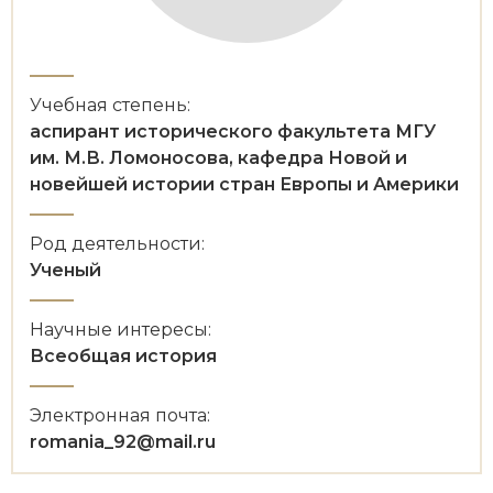
Новейшая история
Генеалогия, геральдика
Государство и право
Европа
Учебная степень:
аспирант исторического факультета МГУ
Империи
им. М.В. Ломоносова, кафедра Новой и
новейшей истории стран Европы и Америки
Историческая география и топонимика
Род деятельности:
История материальной и духовной культуры
Ученый
История международных отношений
Научные интересы:
История, философия, теория и методология
Всеобщая история
исторического знания
Электронная почта:
Итория международных отношений
romania_92@mail.ru
Латинская Америка