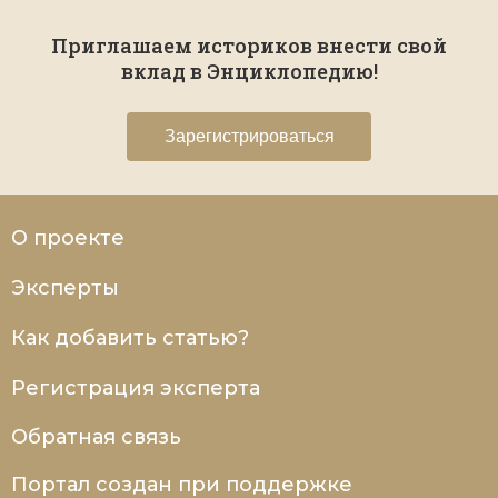
Кастилия (от castillo – замок), изначально графство со
столицей в Бургосе, возникло на территории
Приглашаем историков внести свой
королевства Леон в 923 году. В 1028 году перешло
вклад в Энциклопедию!
во владение короля Наварры Санчо III. После его
смерти королевская власть в Леоне была ослаблена,
и графы Кастилии приобрели большое влияние в
стране. В 1035 году Кастилия становится
Зарегистрироваться
королевством, ...
О проекте
Эксперты
Как добавить статью?
Регистрация эксперта
Обратная связь
Портал создан при поддержке