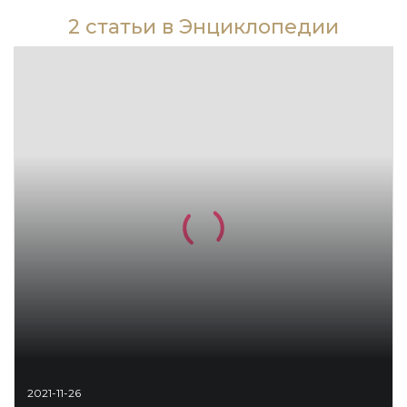
Новая история
2 статьи в Энциклопедии
Новейшая история
Нумизматика
Образование
Общественные объединения и организации
Политическая история
Революции и народные движения
Религия и церковь
Россия
Северная Америка
2021-11-26