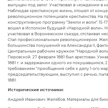
выпущен под залог. Участвовал в «хождении в нар
Наблюдая крестьянскую жизнь, отошел от конц
революционном потенциале крестьянства. На пр
конструктивную программу "Земли и воли". 15-17
вошел в Исполком будущей «Народной воли». Не
участвовал в Воронежском съезде, отстаивал н
Стал профессиональным революционером. Желя
большинства покушений на
Александра II
, фак
Центральным рабочим кружком "Народной воли". 
Перовской. 27 февраля 1881 был арестован. Узна
1881 г. и задержании одного из покушавшихся, 
требованием "приобщения себя к делу 1-ого ма
председательствующим, выступил с речью, пыта
1881.
Исторические источники:
Андрей Иванович Желябов. Материалы для биогр