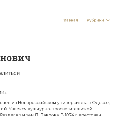
Главная
Рубрики
анович
елиться
ли
».
ключен из Новороссийском университета в Одессе,
ний. Увлекся культурно-просветительской
. Разделял идеи
П. Лаврова
. В 1874 г. арестован,