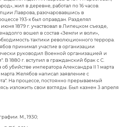
од», жил в деревне, работал по 16 часов.
епции Лаврова, разочаровавшись в
оцессе 193-х был оправдан. Разделял
 июня 1879 г. участвовал в Липецком съезде,
надолго вошел в состав «Земли и воли»,
еобходимость тактики революционного террора.
бов принимал участие в организации
тически руководил Военной организацией и
В 1880 г. вступил в гражданский брак с С.
в об убийстве императора Александра II 1 марта
2 марта Желябов написал заявление с
рта". На процессе, постоянно прерываемый
ясь изложить свои взгляды. Был казнен 3 апреля
афии. М., 1930;