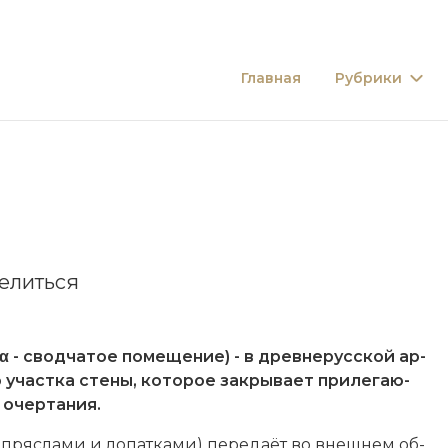
Главная
Рубрики
елиться
 свод­ча­тое по­ме­ще­ние) - в
древнерусской
ар­
о уча­ст­ка сте­ны, ко­то­рое за­кры­ва­ет при­ле­гаю­
очер­та­ния.
ряс­ла­ми и ло­пат­ка­ми) пе­ре­даёт во внеш­нем об­