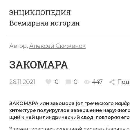
ЭНЦИКЛОПЕДИЯ
Всемирная история
Автор:
Алексей Скиженок
ЗАКОМАРА
26.11.2021
0
0
447
Под
ЗАКОМАРА или за­ко­мо­ра (от греческого ϰαμᾴρα -
хи­тек­ту­ре по­лу­круг­лое за­вер­ше­ние на­руж­но­г
щий к ней ци­лин­д­рический свод, по­вто­ряя его 
Элемент крес­тово-купольной системы (на­ря­ду с п