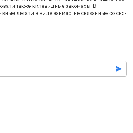
­ва­ли так­же ки­ле­вид­ные за­ко­ма­ры. В
тив­ные де­та­ли в ви­де за­к­мар, не свя­зан­ные со сво­