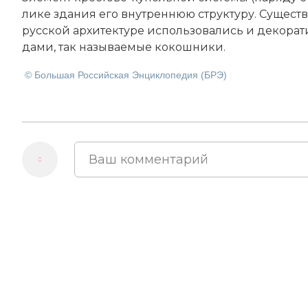
ли­ке зда­ния его внутреннюю струк­ту­ру. Су­ще­ст­во
русской ар­хи­тек­ту­ре ис­поль­зо­ва­лись и де­ко­ра­
да­ми, так называемые ко­кош­ни­ки.
© Большая Российская Энциклопедия (БРЭ)