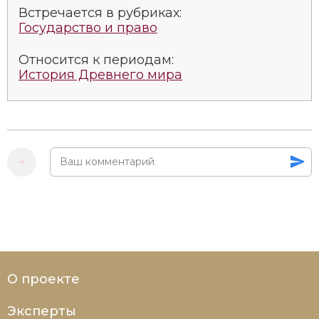
Социально-экономическая история
Встречается в рубриках:
Государство и право
Специальные исторические дисциплины
Относится к периодам:
СССР
История Древнего мира
Южная Америка
О проекте
Эксперты