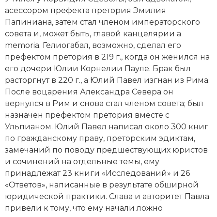
Новейшая история
Генеалогия, геральдика
асессором префекта претория Эмилия
Папиниана, затем стал членом
императорского
Государство и право
совета
и, может быть, главой канцелярии a
memoria.
Гелиогабал
, возможно, сделал его
Европа
префектом претория в 219 г., когда он женился на
Империи
его дочери Юлии Корнелии Пауле. Брак был
расторгнут в 220 г., а Юлий Павел изгнан из Рима.
Историческая география и топонимика
После воцарения
Александра Севера
он
вернулся в Рим и снова стал членом совета; был
История материальной и духовной культуры
назначен префектом претория вместе с
Ульпианом. Юлий Павел написал около 300 книг
История международных отношений
по гражданскому праву, преторским эдиктам,
замечаний по поводу предшествующих юристов
История, философия, теория и методология
и сочинений на отдельные темы, ему
исторического знания
принадлежат 23 книги «Исследований» и 26
«Ответов», написанные в результате обширной
Итория международных отношений
юридической практики. Слава и авторитет Павла
Латинская Америка
привели к тому, что ему начали ложно