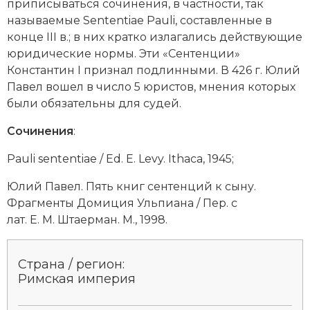
приписываться сочинения, в частности, так
Новая история
называемые Sententiae Pauli, составленные в
конце III в.; в них кратко излагались действующие
Новейшая история
юридические нормы. Эти «Сентенции»
Константин I
признал подлинными. В 426 г. Юлий
Нумизматика
Павел вошел в число 5 юристов, мнения которых
были обязательны для судей.
Образование
Сочинения
:
Общественные объединения и организации
Pauli sententiae / Ed. E. Levy. Ithaca, 1945;
Политическая история
Юлий Павел. Пять книг сентенций к сыну.
Революции и народные движения
Фрагменты Домиция Ульпиана / Пер. с
лат. Е. М. Штаерман. М., 1998.
Религия и церковь
Россия
Страна / регион:
Римская империя
Северная Америка