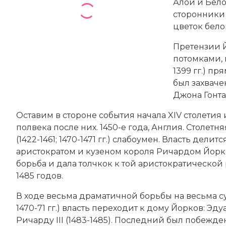
Алой и Белой
сторонники
цветок бело
Претензии Й
потомками, 
1399 гг.) п
был захваче
Джона Гонта
Оставим в стороне события начала XIV столетия 
полвека после них. 1450-е года, Англия. Столетн
(1422-1461; 1470-1471 гг.) слабоумен. Власть д
аристократом и кузеном короля
Ричардом Йор
борьба и дала толчкок к той аристократической 
1485 годов.
В ходе весьма драматичной борьбы на весьма су
1470-71 гг.) власть переходит к дому Йорков: Эду
Ричарду III (1483-1485). Последний был побежден