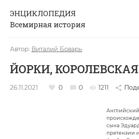
ЭНЦИКЛОПЕДИЯ
Всемирная история
Автор:
Виталий Боварь
ЙОРКИ, КОРОЛЕВСКАЯ Д
26.11.2021
0
0
1211
Под
Английский
происхожден
сына
Эдуард
претензии и