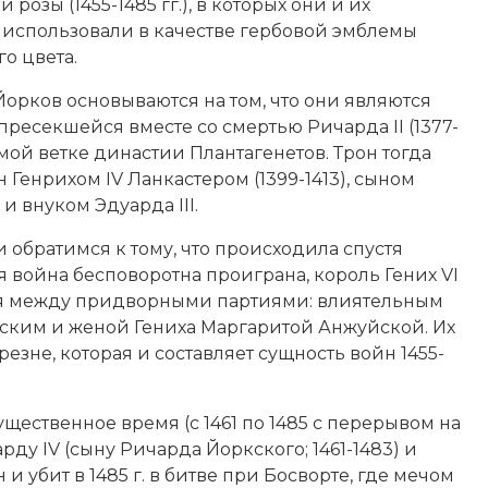
 розы (1455-1485 гг.), в которых они и их
 использовали в качестве гербовой эмблемы
го цвета.
орков основываются на том, что они являются
пресекшейся вместе со смертью Ричарда II (1377-
рямой ветке династии Плантагенетов. Трон тогда
н Генрихом IV Ланкастером (1399-1413), сыном
 и внуком Эдуарда III.
и обратимся к тому, что происходила спустя
яя война бесповоротна проиграна, король Гених VI
елится между придворными партиями: влиятельным
кским
и женой Гениха Маргаритой Анжуйской. Их
резне, которая и составляет сущность войн 1455-
щественное время (с 1461 по 1485 с перерывом на
арду IV (сыну Ричарда Йоркского; 1461-1483) и
 и убит в 1485 г. в битве при Босворте, где мечом