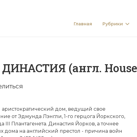
Главная
Рубрики
ИНАСТИЯ (англ. House 
елиться
 аристократический дом, ведущий свое
ие от Эдмунда Лэнгли, 1-го герцога Йоркского,
а III Плантагенета
. Династия Йорков, а точнее
х дома на английский престол - причина войн