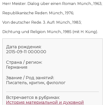
Социально-экономическая история
Herr Meister. Dialog über einen Roman. Münch., 1963;
Republikanische Reden. Münch., 1976;
Специальные исторические дисциплины
Von deutscher Rede. 3. Aufl. Münch., 1983;
СССР
Dichtung und Religion. Münch., 1985 (mit H. Küng).
Южная Америка
Дата рождения:
2015-09-11 00:00:00
Страна / регион:
Германия
Звание / Род занятий:
Писатель, критик, филолог
Встречается в рубриках:
История материальной и духовной