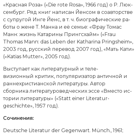
«Крас­ная Ро­за» («Die rote Rosa», 1966 год) о Р. Люк­
Новая история
сем­бург. Ряд книг на­пи­сан Йенсом в со­ав­тор­ст­ве
с суп­ру­гой Инге Йенс, в т. ч. био­гра­фические ра­
Новейшая история
бо­ты о же­не
Т. Ман­на
и её се­мье: «Фрау То­мас
Нумизматика
Манн: жизнь Ка­та­ри­ны Прин­гс­хайм» («Frau
Thomas Mann: das Leben der Katharina Pringsheim»,
Образование
2003 год, русский перевод 2007 год), «Мать Ка­ти»
(«Katias Mutter», 2005 год).
Общественные объединения и организации
Вы­сту­па­ет как литературный и те­ле­
Политическая история
визионный кри­тик, по­пу­ля­ри­за­тор ан­тич­ной и
ран­не­хри­сти­ан­ской литературы. Ав­тор
Революции и народные движения
сборника ли­те­ра­ту­ро­ведческих эс­се «Вме­сто ис­
то­рии ли­те­ра­ту­ры» («Statt einer Lite­ratur­
Религия и церковь
geschichte», 1957 год).
Россия
Сочинения:
Северная Америка
Deutsche Literatur der Gegenwart. Münch., 1961;