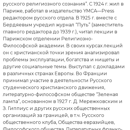
русского религиозного сознания”. С 1924 г. жил в
Новая история
Париже, работал в издательство YMCA—Press
редактором русского отдела. В 1925 г. вместе с
Новейшая история
Бердяевым учредил журнал “Путь” (заместитель
главного редактора до 1939 г.), читал лекции в
Нумизматика
Парижском отделении Религиозно-
Образование
Философской академии. В своих курсах лекций
он с христианской точки зрения анализировал
Общественные объединения и организации
проблемы эксплуатации, богатства и нищеты и
другие социальные темы. Выступал с докладами
Политическая история
в различных странах Европы. Во Франции
принимал участие в деятельности Русского
Революции и народные движения
студенческого христианского движения,
литературно-философском обществе “Зеленая
Религия и церковь
лампа”, основанном в 1927 г.
Д. Мережковским
и
З. Гиппиус и других русских общественных
Россия
организаций за границей, в т.ч. Русского
Северная Америка
общественного клуба, Общества евразийцев,
Философского общества, Литературных франко-