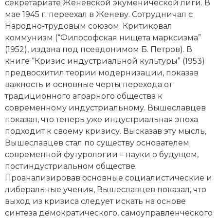
секретариате Женевской экуменической лиги. В
мае 1945 г. переехал в Женеву. Сотрудничал с
Народно-трудовым союзом. Критиковал
коммунизм
(“Философская нищета марксизма”
(1952), издана под псевдонимом Б. Петров). В
книге “Кризис индустриальной культуры” (1953)
предвосхитил теории модернизации, показав
важность и основные черты перехода от
традиционного аграрного общества к
современному индустриальному. Вышеславцев
показал, что теперь уже индустриальная эпоха
подходит к своему кризису. Высказав эту мысль,
Вышеславцев стал по существу основателем
современной футурологии – науки о будущем,
постиндустриальном обществе.
Проанализировав основные социалистические и
либеральные учения, Вышеславцев показал, что
выход из кризиса следует искать на основе
синтеза демократического, самоуправленческого