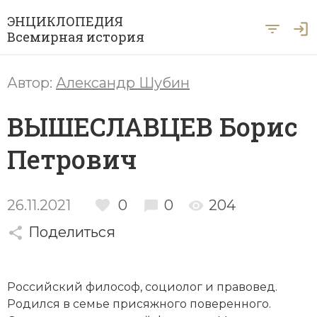
ЭНЦИКЛОПЕДИЯ
Всемирная история
Главная
Автор:
Александр Шубин
Рубрики
ВЫШЕСЛАВЦЕВ Борис
Периоды
Азия
Петрович
А … Я
Античность
Археология
Вход для экспертов
А
Б
В
Г
Д
Е
Ё
Ж
З
И
История Древнего мира
Африка
26.11.2021
0
0
204
Й
К
Л
М
Н
О
П
Р
С
Т
История Первобытного общества
Ближний Восток
Поделиться
У
Ф
Х
Ц
Ч
Ш
Щ
Ы
Э
История Средних веков
Византия
Ю
Я
Российский философ, социолог и правовед.
Новая история
Военная история
Родился в семье присяжного поверенного.