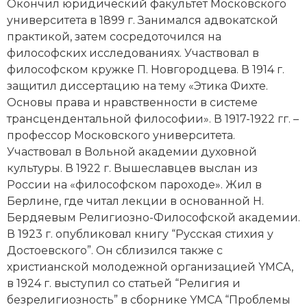
Новейшая история
Окончил юридический факультет
Московского
Генеалогия, геральдика
университета
в 1899 г. Занимался адвокатской
Государство и право
практикой, затем сосредоточился на
философских исследованиях. Участвовал в
Европа
философском кружке
П. Новгородцева
. В 1914 г.
защитил диссертацию на тему «Этика Фихте.
Империи
Основы права и нравственности в системе
трансцендентальной философии». В 1917-1922 гг. –
Историческая география и топонимика
профессор Московского университета.
Участвовал в Вольной академии духовной
История материальной и духовной культуры
культуры. В 1922 г. Вышеславцев выслан из
России на «философском пароходе». Жил в
История международных отношений
Берлине, где читал лекции в основанной
Н.
История, философия, теория и методология
Бердяевым
Религиозно-Философской академии.
исторического знания
В 1923 г. опубликовал книгу “Русская стихия у
Достоевского”. Он сблизился также с
Итория международных отношений
христианской молодежной организацией YMCA,
в 1924 г. выступил со статьей “Религия и
Латинская Америка
безрелигиозность” в сборнике YMCA “Проблемы