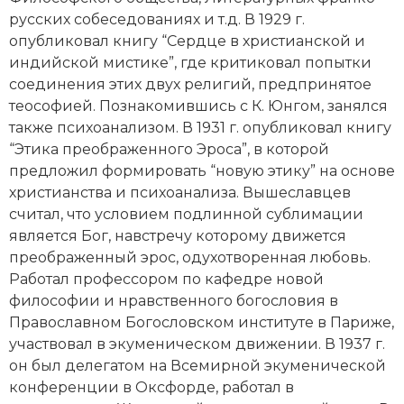
Социально-экономическая история
русских собеседованиях и т.д. В 1929 г.
опубликовал книгу “Сердце в христианской и
Специальные исторические дисциплины
индийской мистике”, где критиковал попытки
соединения этих двух религий, предпринятое
СССР
теософией. Познакомившись с К. Юнгом, занялся
также психоанализом. В 1931 г. опубликовал книгу
Южная Америка
“Этика преображенного Эроса”, в которой
предложил формировать “новую этику” на основе
христианства и психоанализа. Вышеславцев
считал, что условием подлинной сублимации
является Бог, навстречу которому движется
преображенный эрос, одухотворенная любовь.
Работал профессором по кафедре новой
философии и нравственного богословия в
Православном Богословском институте в Париже,
участвовал в экуменическом движении. В 1937 г.
он был делегатом на Всемирной экуменической
конференции в Оксфорде, работал в