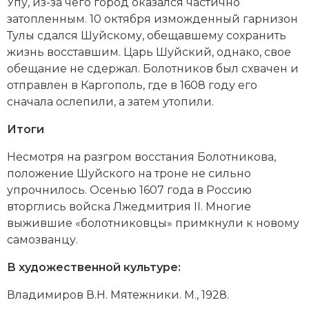
Упу, из-за чего город оказался частично
затопленным. 10 октября изможденный гарнизон
Тулы сдался Шуйскому, обещавшему сохранить
жизнь восставшим. Царь Шуйский, однако, свое
обещание не сдержал. Болотников был схвачен и
отправлен в Каргополь, где в 1608 году его
сначала ослепили, а затем утопили.
Итоги
Несмотря на разгром восстания Болотникова,
положение Шуйского на троне не сильно
упрочнилось. Осенью 1607 года в Россию
вторглись войска Лжедмитрия II. Многие
выжившие «болотниковцы» примкнули к новому
самозванцу.
В художественной культуре:
Владимиров В.Н. Мятежники. М., 1928.