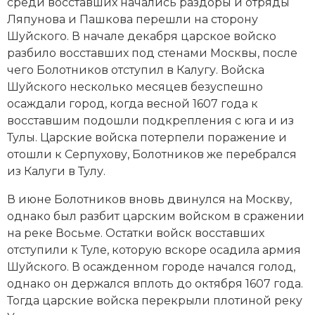
среди восставших начались раздоры и отряды
Ляпунова и Пашкова перешли на сторону
Шуйского. В начале декабря царское войско
разбило восставших под стенами Москвы, после
чего Болотников отступил в Калугу. Войска
Шуйского несколько месяцев безуспешно
осаждали город, когда весной 1607 года к
восставшим подошли подкрепления с юга и из
Тулы. Царские войска потерпели поражение и
отошли к Серпухову, Болотников же перебрался
из Калуги в Тулу.
В июне Болотников вновь двинулся на Москву,
однако был разбит царским войском в сражении
на реке Восьме. Остатки войск восставших
отступили к Туле, которую вскоре осадила армия
Шуйского. В осажденном городе начался голод,
однако он держался вплоть до октября 1607 года.
Тогда царские войска перекрыли плотиной реку