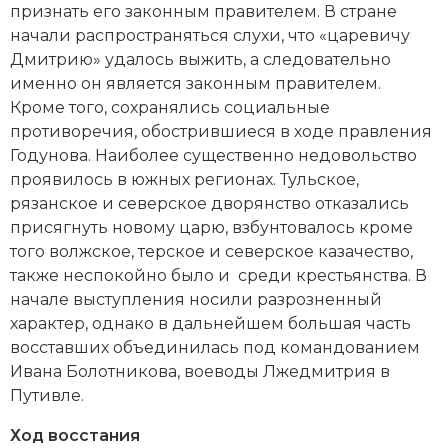
признать его законным правителем. В стране
Новая история
начали распространяться слухи, что «царевичу
Дмитрию» удалось выжить, а следовательно
Новейшая история
именно он является законным правителем.
Кроме того, сохранялись социальные
Нумизматика
противоречия, обострившиеся в ходе правления
Образование
Годунова. Наиболее существенно недовольство
проявилось в южных регионах. Тульское,
Общественные объединения и организации
рязанское и северское дворянство отказались
присягнуть новому царю, взбунтовалось кроме
Политическая история
того волжское, терское и северское казачество,
также неспокойно было и среди крестьянства. В
Революции и народные движения
начале выступления носили разрозненный
характер, однако в дальнейшем большая часть
Религия и церковь
восставших объединилась под командованием
Ивана Болотникова, воеводы Лжедмитрия в
Россия
Путивле.
Северная Америка
Ход восстания