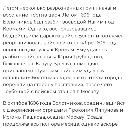
Социально-экономическая история
Летом несколько разрозненных групп начали
восстание против царя. Летом 1606 года
Специальные исторические дисциплины
Болотников был разбит воеводой Нагим под
Кромами. Однако, воспользовавшись
СССР
бездействием царских войск, Болотников сумел
Южная Америка
реорганизовать войско и в сентябре 1606 года
вновь выдвинулся к Кромам. Ему удалось
разбить войско князя Юрия Трубецкого,
бежавшего в Калугу. Здесь с помощью
присланных Шуйским войск им удалось
остановить Болотникова, однако жители города
перешли на сторону восставших, после чего
Трубецкой с войском отошел в Москву.
В октябре 1606 года Болотников, соединившийся
с дворянскими отрядами Прокопия Ляпунова и
Истомы Пашкова, осадил Москву. Осада
продолжалась полтора месяца, однако вскоре