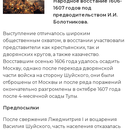
Новейшая история
Народное восстание 1606-
Генеалогия, геральдика
1607 годов под
Государство и право
предводительством И.И.
Болотникова.
Европа
Выступление отличалось широким
Империи
общественным охватом, в восстании участвовали
представители как крестьянских, так и
Историческая география и топонимика
дворянских кругов, а также казачество.
Восставшим осенью 1606 года удалось осадить
История материальной и духовной культуры
Москву, однако после перехода дворянской
части войска на сторону Шуйского, они были
История международных отношений
отброшены от Москвы и после ряда поражений
окончательно разгромлены в октябре 1607 года
История, философия, теория и методология
после 4-месячной осады Тулы.
исторического знания
Предпосылки
Итория международных отношений
После свержения Лжедмитрия I и воцарения
Латинская Америка
Василия Шуйского, часть населения отказалась