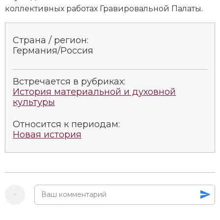
коллективных работах Гравировальной Палаты.
Новая история
Новейшая история
Страна / регион:
Германия/Россия
Нумизматика
Образование
Встречается в рубриках:
История материальной и духовной
Общественные объединения и организации
культуры
Политическая история
Относится к периодам:
Новая история
Революции и народные движения
Религия и церковь
Россия
Северная Америка