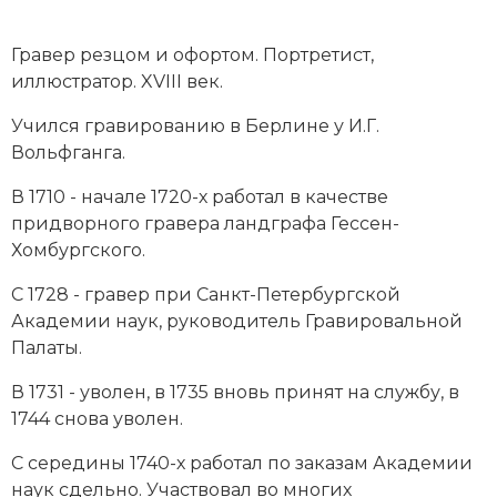
Новейшая история
Генеалогия, геральдика
Гравер резцом и офортом. Портретист,
Государство и право
иллюстратор. XVIII век.
Европа
Учился гравированию в Берлине у И.Г.
Вольфганга.
Империи
В 1710 - начале 1720-х работал в качестве
Историческая география и топонимика
придворного гравера ландграфа Гессен-
Хомбургского.
История материальной и духовной культуры
С 1728 - гравер при Санкт-Петербургской
История международных отношений
Академии наук, руководитель Гравировальной
Палаты.
История, философия, теория и методология
исторического знания
В 1731 - уволен, в 1735 вновь принят на службу, в
1744 снова уволен.
Итория международных отношений
С середины 1740-х работал по заказам Академии
Латинская Америка
наук сдельно. Участвовал во многих