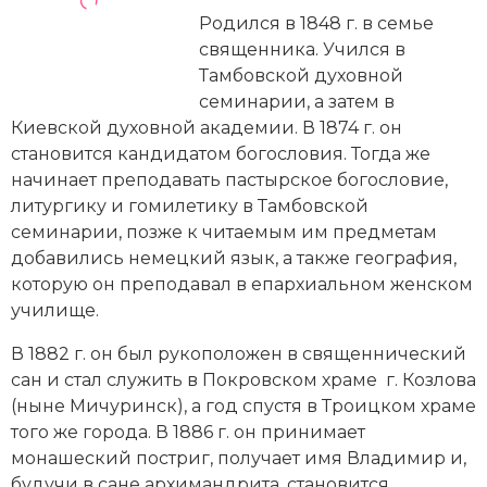
Новейшая история
Генеалогия, геральдика
Родился в 1848 г. в семье
священника. Учился в
Государство и право
Тамбовской духовной
семинарии, а затем в
Европа
Киевской духовной академии. В 1874 г. он
Империи
становится кандидатом богословия. Тогда же
начинает преподавать пастырское богословие,
Историческая география и топонимика
литургику и гомилетику в Тамбовской
семинарии, позже к читаемым им предметам
История материальной и духовной культуры
добавились немецкий язык, а также география,
которую он преподавал в епархиальном женском
История международных отношений
училище.
История, философия, теория и методология
В 1882 г. он был рукоположен в священнический
исторического знания
сан и стал служить в Покровском храме г. Козлова
(ныне Мичуринск), а год спустя в Троицком храме
Итория международных отношений
того же города. В 1886 г. он принимает
монашеский постриг, получает имя Владимир и,
Латинская Америка
будучи в сане архимандрита, становится