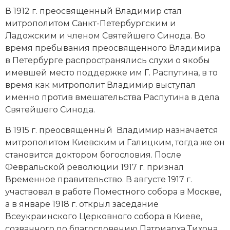
В 1912 г. преосвященный Владимир стал
митрополитом Санкт-Петербургским и
Ладожским и членом Святейшего Синода. Во
время пребывания преосвященного Владимира
в Петербурге распространялись слухи о
якобы
имевшей место поддержке им
Г. Распутина
, в то
время как митрополит Владимир выступал
именно против вмешательства Распутина в дела
Святейшего Синода.
В 1915 г. преосвященный Владимир назначается
митрополитом Киевским и Галицким, тогда же он
становится доктором богословия. После
Февральской революции 1917 г.
признал
Временное правительство. В августе 1917 г.
участвовал в работе Поместного собора в Москве,
а в январе 1918 г. открыл заседание
Всеукраинского Церковного собора в Киеве,
созванного по благословению Патриарха Тихона