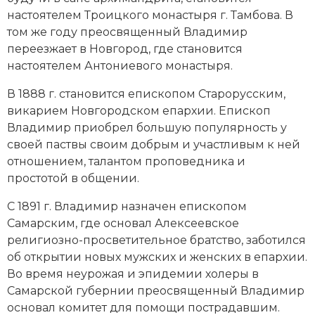
настоятелем Троицкого монастыря г. Тамбова. В
Новая история
том же году преосвященный Владимир
Новейшая история
переезжает в Новгород, где становится
настоятелем Антониевого монастыря.
Нумизматика
В 1888 г. становится епископом Старорусским,
Образование
викарием Новгородском епархии. Епископ
Владимир приобрел большую популярность у
Общественные объединения и организации
своей паствы своим добрым и участливым к ней
отношением, талантом проповедника и
Политическая история
простотой в общении.
Революции и народные движения
С 1891 г. Владимир назначен епископом
Самарским, где основал Алексеевское
Религия и церковь
религиозно-просветительное братство, заботился
об открытии новых мужских и женских в епархии.
Россия
Во время неурожая и эпидемии холеры в
Самарской губернии преосвященный Владимир
Северная Америка
основал комитет для помощи пострадавшим.