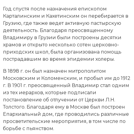
Социально-экономическая история
Год спустя после назначения епископом
Карталинским и Кахетинским он перебирается в
Специальные исторические дисциплины
Грузию, где также ведет активную пастырскую
деятельность. Благодаря преосвященному
СССР
Владимиру в Грузии были построены десятки
Южная Америка
храмов и открыто несколько сотен церковно-
приходских школ, была организована помощь
пострадавшим во время эпидемии холеры.
В 1898 г. он был назначен митрополитом
Московским и Коломенским, и пробыл им до 1912
г. В 1901 г. преосвященный Владимир стал одним
из тех иерархов, которые подписали
постановление об отлучении от Церкви
Л.Н.
Толстого.
Благодаря ему в Москве был построен
Епархиальный дом, где проводились различные
просветительские мероприятия, в том числе по
борьбе с пьянством.