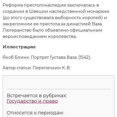
Реформа престолонаследия заключалась в
Новая история
создании в Швеции наследственной монархии
Новейшая история
(до этого существовала выборность королей) и
закреплении ее престола за династией Ваза.
Нумизматика
Лютеранство было объявлено официальным
вероисповеданием королевства.
Образование
Иллюстрации:
Общественные объединения и организации
Якоб Блинк. Портрет Густава Ваза. (1542).
Политическая история
Автор статьи:
Перепечкин К. В.
Революции и народные движения
Религия и церковь
Встречается в рубриках:
Россия
Государство и право
Северная Америка
Относится к периодам: