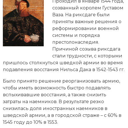
Новейшая история
Проходил в январе 1544 года,
Генеалогия, геральдика
созванный королем
Густавом
Государство и право
Ваза
. На риксдаге были
приняты важные решения о
Европа
реформировании военной
системы и порядка
Империи
престолонаследия.
Причиной созыва риксдага
Историческая география и топонимика
стали трудности, с которыми
пришлось столкнуться шведкой армии во время
История материальной и духовной культуры
подавления восстания Нильса Дака в 1542-1543 гг.
История международных отношений
Было принято решение реорганизовать армию,
чтобы иметь возможность быстро подавлять
История, философия, теория и методология
вспыхивавшие восстания, а также снизить
исторического знания
затраты на наемников. В результате резко
снизилась доля иностранных наемников в
Итория международных отношений
шведской армии, а в городской страже – с 60% в
Латинская Америка
1545 году до 10% в 1553.