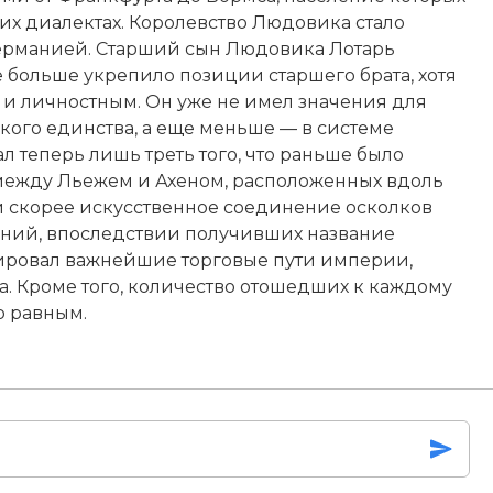
их диалектах. Королевство Людовика стало
Германией. Старший сын Людовика Лотарь
е больше укрепило позиции старшего брата, хотя
м и личностным. Он уже не имел значения для
ого единства, а еще меньше — в системе
л теперь лишь треть того, что раньше было
 между Льежем и Ахеном, расположенных вдоль
й скорее искусственное соединение осколков
аний, впоследствии получивших название
олировал важнейшие торговые пути империи,
а. Кроме того, количество отошедших к каждому
о равным.