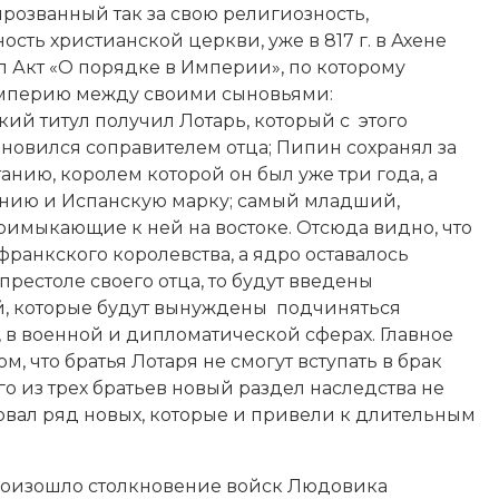
 прозванный так за свою религиозность,
сть христианской церкви, уже в 817 г. в Ахене
 Акт «О порядке в Империи», по которому
мперию между своими сыновьями:
ий титул получил Лотарь, который с этого
новился соправителем отца; Пипин сохранял за
анию, королем которой он был уже три года, а
онию и Испанскую марку; самый младший,
имыкающие к ней на востоке. Отсюда видно, что
анкского королевства, а ядро оставалось
престоле своего отца, то будут введены
й, которые будут вынуждены подчиняться
, в военной и дипломатической сферах. Главное
, что братья Лотаря не смогут вступать в брак
ого из трех братьев новый раздел наследства не
овал ряд новых, которые и привели к длительным
е произошло столкновение войск Людовика