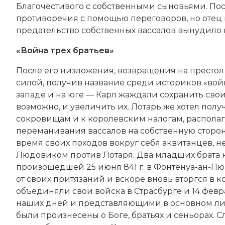
Благочестивого с собственными сыновьями. П
противоречия с помощью переговоров, но отец не
предательство собственных вассалов вынудило 
«Война трех братьев»
После его низложения, возвращения на престол
силой, получив название среди историков «войн
западе и на юге — Карл жаждали сохранить свои
возможно, и увеличить их. Лотарь же хотел пол
сокровищам и к королевским налогам, располаг
переманивания вассалов на собственную сторону,
время своих походов вокруг себя аквитанцев, н
Людовиком против Лотаря. Два младших брата 
произошедшей 25 июня 841 г. в Фонтенуа-ан-П
от своих притязаний и вскоре вновь вторгся в к
объединяли свои войска в Страсбурге и 14 фев
наших дней и представляющими в основном ли
были произнесены о Боге, братьях и сеньорах. С