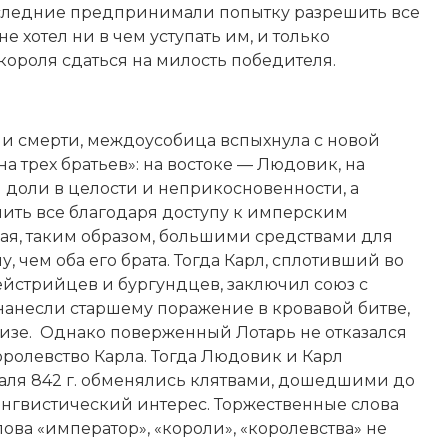
оследние предпринимали попытку разрешить все
 хотел ни в чем уступать им, и только
короля сдаться на милость победителя.
 и смерти, междоусобица вспыхнула с новой
а трех братьев»: на востоке — Людовик, на
 доли в целости и неприкосновенности, а
учить все благодаря доступу к имперским
ая, таким образом, большими средствами для
 чем оба его брата. Тогда Карл, сплотивший во
ейстрийцев и бургундцев, заключил союз с
нанесли старшему поражение в кровавой битве,
юизе. Однако поверженный Лотарь не отказался
оролевство Карла. Тогда Людовик и Карл
раля 842 г. обменялись клятвами, дошедшими до
нгвистический интерес. Торжественные слова
лова «император», «короли», «королевства» не