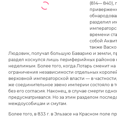
(814— 840),
приверженно
обнародовал
разделил и
императорск
времени ста
собой Аквит
также Васк
Людовик, получал большую Баварию и земли, пр
раздел коснулся лишь периферийных районов фр
неделимым. Более того, когда Лотарь сменит на 
ограничения независимости отдельных короле
верховной императорской власти — в частности
же соединительное звено империи состояло в том
без его согласия. Наконец, в случае смерти одн
предусматривался. Но за этим разделом послед
междоусобицам и смутам.
Более того, в 833 г. в Эльзасе на Красном пол