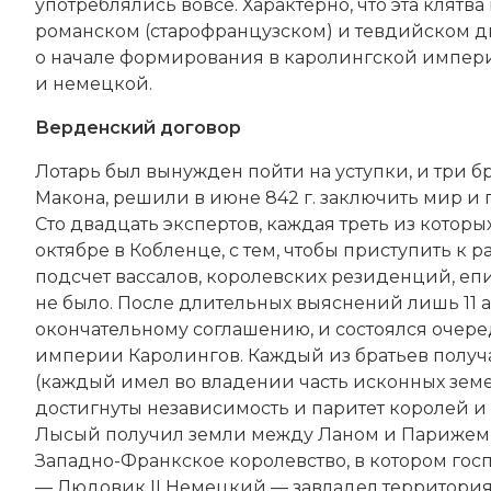
употреблялись вовсе. Характерно, что эта клятв
романском (старофранцузском) и тевдийском ди
о начале формирования в каролингской импери
и немецкой.
Верденский договор
Лотарь был вынужден пойти на уступки, и три бр
Макона, решили в июне 842 г. заключить мир и
Сто двадцать экспертов, каждая треть из которы
октябре в Кобленце, с тем, чтобы приступить к 
подсчет вассалов, королевских резиденций, еп
не было. После длительных выяснений лишь 11 а
окончательному соглашению, и состоялся очере
империи
Каролингов
. Каждый из братьев полу
(каждый имел во владении часть исконных зем
достигнуты независимость и паритет королей и 
Лысый получил земли между Ланом и Парижем, 
Западно-Франкское королевство, в котором гос
— Людовик II Немецкий — завладел территория