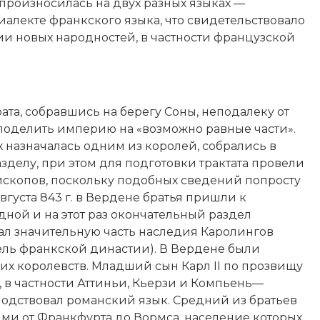
а произносилась на двух разных языках —
алекте франкского языка, что свидетельствовало
и новых народностей, в частности французской
ата, собравшись на берегу Соны, неподалеку от
 поделить империю на «возможно равные части».
х назначалась одним из королей, собрались в
разделу, при этом для подготовки трактата провели
ископов, поскольку подобных сведений попросту
вгуста 843 г. в Вердене братья пришли к
дной и на этот раз окончательный раздел
чал значительную часть наследия Каролингов
ель франкской династии). В Вердене были
их королевств. Младший сын Карл II по прозвищу
в частности Аттиньи, Кьерзи и Компьень—
подствовал романский язык. Средний из братьев
ми от Франкфурта до Вормса, население которых