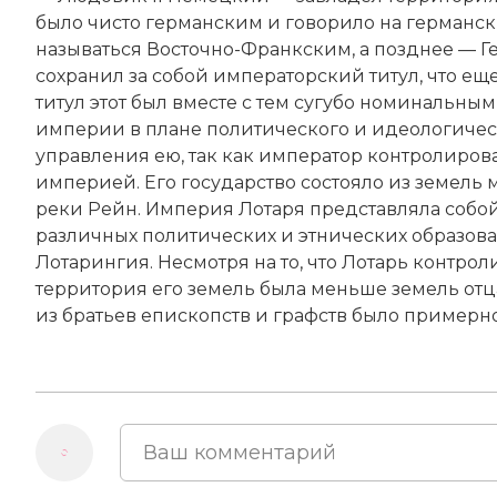
было чисто германским и говорило на германск
называться Восточно-Франкским, а позднее — 
сохранил за собой императорский титул, что ещ
титул этот был вместе с тем сугубо номинальны
империи в плане политического и идеологическ
управления ею, так как император контролирова
империей. Его государство состояло из земель
реки Рейн. Империя Лотаря представляла собо
различных политических и этнических образов
Лотарингия. Несмотря на то, что Лотарь контр
территория его земель была меньше земель отц
из братьев епископств и графств было примерн