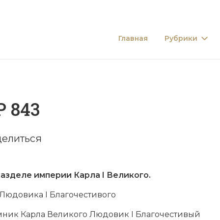
Главная
Рубрики
 843
елиться
разделе империи Карла I Великого.
Людовика I Благочестивого
мник Карла Великого Людовик I Благочестивый