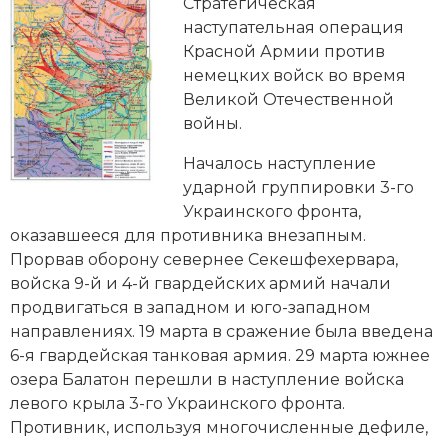
Новейшая история
Стратегическая
Генеалогия, геральдика
наступательная операция
Государство и право
Красной Армии против
немецких войск во время
Европа
Великой Отечественной
войны.
Империи
Началось наступление
Историческая география и топонимика
ударной группировки 3-го
Украинского фронта,
История материальной и духовной культуры
оказавшееся для противника внезапным.
Прорвав оборону севернее Секешфехервара,
История международных отношений
войска 9-й и 4-й гвардейских армий начали
продвигаться в западном и юго-западном
История, философия, теория и методология
направлениях. 19 марта в сражение была введена
исторического знания
6-я гвардейская танковая армия. 29 марта южнее
озера Балатон перешли в наступление войска
Итория международных отношений
левого крыла 3-го Украинского фронта.
Латинская Америка
Противник, используя многочисленные дефиле,