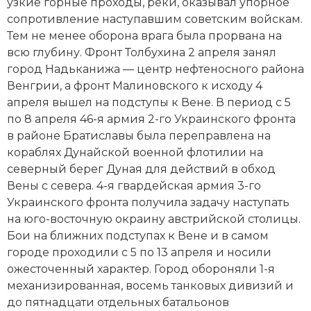
узкие горные проходы, реки, оказывал упорное
Новая история
сопротивление наступавшим советским войскам.
Тем не менее оборона врага была прорвана на
Новейшая история
всю глубину. Фронт Толбухина 2 апреля занял
город Надьканижа — центр нефтеносного района
Нумизматика
Венгрии, а фронт Малиновского к исходу 4
апреля вышел на подступы к Вене. В период с 5
Образование
по 8 апреля 46-я армия 2-го Украинского фронта
в районе Братиславы была переправлена на
Общественные объединения и организации
кораблях Дунайской военной флотилии на
Политическая история
северный берег Дуная для действий в обход
Вены с севера. 4-я гвардейская армия 3-го
Революции и народные движения
Украинского фронта получила задачу наступать
на юго-восточную окраину австрийской столицы.
Религия и церковь
Бои на ближних подступах к Вене и в самом
городе проходили с 5 по 13 апреля и носили
Россия
ожесточенный характер. Город обороняли 1-я
механизированная, восемь танковых дивизий и
Северная Америка
до пятнадцати отдельных батальонов