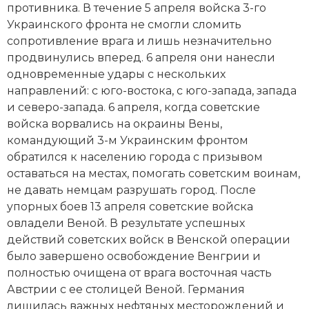
противника. В течение 5 апреля войска 3-го
Социально-экономическая история
Украинского фронта не смогли сломить
Специальные исторические дисциплины
сопротивление врага и лишь незначительно
продвинулись вперед. 6 апреля они нанесли
СССР
одновременные удары с нескольких
направлений: с юго-востока, с юго-запада, запада
Южная Америка
и северо-запада. 6 апреля, когда советские
войска ворвались на окраины Вены,
командующий 3-м Украинским фронтом
обратился к населению города с призывом
оставаться на местах, помогать советским воинам,
не давать немцам разрушать город. После
упорных боев 13 апреля советские войска
овладели Веной. В результате успешных
действий советских войск в Венской операции
было завершено освобождение Венгрии и
полностью очищена от врага восточная часть
Австрии с ее столицей Веной. Германия
лишилась важных нефтяных месторождений и