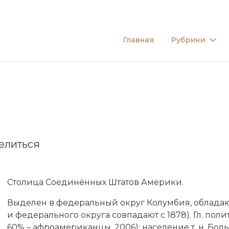
Главная
Рубрики
елиться
Столица Соединённых Штатов Америки.
Вы­де­лен в фе­де­раль­ный ок­руг Ко­лум­бия, об­ла­да
и фе­де­раль­но­го ок­ру­га сов­па­да­ют с 1878). Гл. по­ли
60% – аф­роа­ме­ри­кан­цы, 2006); на­се­ле­ние т. н. Бол