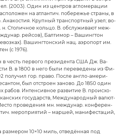
ел. (2003). Один из цен­тров аг­ло­ме­ра­ции
с­по­ло­жен на ат­лан­тич. по­бе­ре­жье стра­ны, в
. Ана­ко­стия. Круп­ный транс­порт­ный узел; во­
. н. Сто­лич­ное коль­цо. В. об­слу­жи­ва­ют ме­ж­
­ж­ду­нар. рей­сов), Бал­ти­мор – Ва­шинг­тон
ре­воз­ках). Ва­шинг­тон­ский нац. аэ­ро­порт им.
тен (с 1976).
н в честь пер­во­го пре­зиден­та США Дж. Ва­
с­ти В. в 1800 в не­го бы­ли пе­ре­ве­де­ны из Фи­
 по­лу­чил гор. пра­во. По­сле анг­ло-аме­ри­
­сан­том, был от­стро­ен за­но­во. До 1850 один
ра­бов. Ин­тен­сив­ное раз­ви­тие В. про­ис­хо­
и­кан­ских го­су­дарств, Ме­ж­ду­на­род­ный ва­лют­
е­сто про­ве­де­ния мн. ме­ж­ду­нар. кон­фе­рен­
­тич. ме­ро­прия­тий – мар­шей, ма­ни­фе­ста­ций,
а раз­ме­ром 10×10 миль, от­ве­дён­ная под