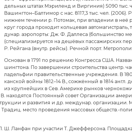
дель­ных шта­тах Мэ­ри­ленд и Вир­ги­ния) 5090 тыс. ч
Ва­шинг­тон–Бал­ти­мор с нас. 8117,3 тыс. чел. (2006). Ра
ниж­нем те­че­нии р. По­то­мак, при впа­де­нии в неё р
круг го­ро­да про­хо­дит коль­це­вая ав­то­ма­ги­ст­раль, т
ду­нар. аэ­ро­пор­ты: Дж. Ф. Дал­ле­са (боль­шин­ст­во ме
(спе­циа­ли­зи­ру­ет­ся на де­шё­вых пас­са­жир­ских пе­
Р. Рей­га­на (внутр. рей­сы). Реч­ной порт. Мет­ро­по­ли­
Ос­но­ван в 1791 по ре­ше­нию Кон­грес­са США. На­зва
шинг­то­на. По за­вер­ше­нии строи­тель­ст­ва центр. ча
ла­дель­фии пра­ви­тельственные уч­ре­ж­де­ния. В 1802
кан­ской вой­ны 1812–14 В., со­жжён­ный в 1814 англ. де
из круп­ней­ших в Сев. Аме­ри­ке рын­ков чер­но­ко­жих 
В В. на­хо­дят­ся По­сто­ян­ный со­вет Ор­га­ни­за­ции аме­р
рук­ции и раз­ви­тия и др. ме­ж­ду­нар. ор­га­ни­за­ции. М
 Тра­диц. ме­сто про­ве­де­ния мас­со­вых об­ществ.-по­ли
 П. Ш. Лан­фан при уча­с­тии
Т. Джеф­фер­со­на
. Пло­щад­к