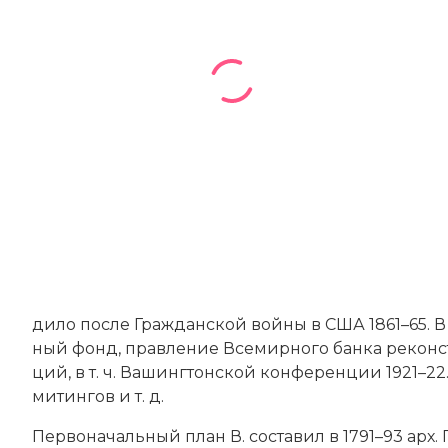
ди­ло по­сле
Гра­ж­дан­ской вой­ны в США 1861–65
. 
ный фонд, прав­ле­ние Все­мир­но­го бан­ка ре­кон­ст­
ций, в т. ч. Ва­шинг­тон­ской кон­фе­рен­ции 1921–22.
ми­тин­гов и т. д.
Пер­во­на­чаль­ный план В. со­ста­вил в 1791–93 арх.