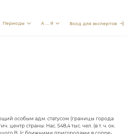
Периоды
А … Я
Вход для экспертов
ю­щий осо­бым адм. ста­ту­сом (гра­ни­цы го­ро­да
­тич. центр стра­ны. Нас. 548,4 тыс. чел. (в т. ч. ок.
ь­шо­го В. (с ближ­ни­ми при­го­ро­да­ми в со­пре­