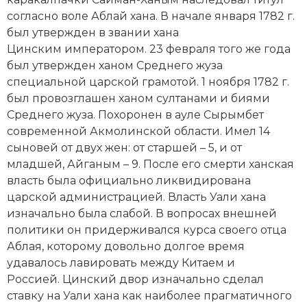
Новейшая история
Генеалогия, геральдика
согласно воле Аблай хана. В начале января 1782 г.
был утвержден в звании хана
Государство и право
Цинским императором. 23 февраля того же года
Европа
был утвержден ханом Среднего жуза
специальной царской грамотой. 1 ноября 1782 г.
Империи
был провозглашен ханом султанами и биями
Среднего жуза. Похоронен в ауле Сырымбет
Историческая география и топонимика
современной Акмолинской области. Имел 14
сыновей от двух жен: от старшей – 5, и от
История материальной и духовной культуры
младшей, Айганым – 9. После его смерти ханская
власть была официально ликвидирована
История международных отношений
царской администрацией. Власть Уали хана
изначально была слабой. В вопросах внешней
История, философия, теория и методология
политики он придерживался курса своего отца
исторического знания
Аблая, которому довольно долгое время
Итория международных отношений
удавалось лавировать между Китаем и
Россией. Цинский двор изначально сделал
Латинская Америка
ставку на Уали хана как наиболее прагматичного