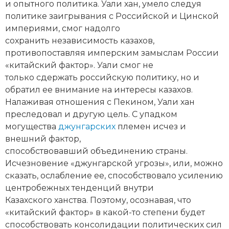
и опытного политика. Уали хан, умело следуя
Новая история
политике заигрывания с Российской и Цинской
империями, смог надолго
Новейшая история
сохранить независимость казахов,
противопоставляя имперским замыслам России
Нумизматика
«китайский фактор». Уали смог не
только сдержать российскую политику, но и
Образование
обратил ее внимание на интересы казахов.
Общественные объединения и организации
Налаживая отношения с Пекином, Уали хан
преследовал и другую цель. С упадком
Политическая история
могущества
джунгарских
племен исчез и
внешний фактор,
Революции и народные движения
способствовавший объединению страны.
Исчезновение «джунгарской угрозы», или, можно
Религия и церковь
сказать, ослабление ее, способствовало усилению
центробежных тенденций внутри
Россия
Казахского ханства. Поэтому, осознавая, что
«китайский фактор» в какой-то степени будет
Северная Америка
способствовать консолидации политических сил