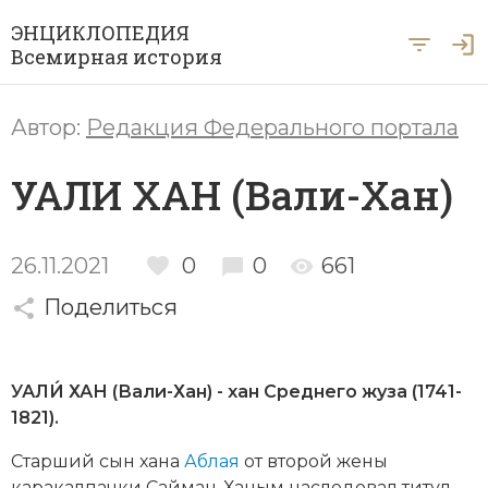
ЭНЦИКЛОПЕДИЯ
Всемирная история
Главная
Автор:
Редакция Федерального портала
Рубрики
УАЛИ ХАН (Вали-Хан)
Периоды
Азия
А … Я
Античность
Археология
26.11.2021
0
0
661
Вход для экспертов
А
Б
В
Г
Д
Е
Ё
Ж
З
И
История Древнего мира
Африка
Поделиться
Й
К
Л
М
Н
О
П
Р
С
Т
История Первобытного общества
Ближний Восток
У
Ф
Х
Ц
Ч
Ш
Щ
Ы
Э
УАЛИ́ ХАН (Вали-Хан) - хан Среднего жуза (1741-
История Средних веков
Византия
1821).
Ю
Я
Новая история
Военная история
Старший сын хана
Аблая
от второй жены
каракалпачки Сайман-Ханым наследовал титул