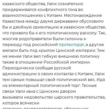
Социально-экономическая история
казахского общества, Уали сознательно
придерживался конфликтного тона во
Специальные исторические дисциплины
взаимоотношениях с Китаем. Местонахождение
Казахстана между двумя державами обусловило
СССР
бы и двойную ориентацию в казахском обществе,
что привело бы к его политическому расколу. Так,
Южная Америка
многие родоправители были склонны к
переходу под российский
протекторат
, а другие
желали быть под крылом Цинской империи. Тем
не менее Уали вел гибкую внешнюю политику
также в отношении Российской империи.
Периодически сообщая русской
администрации о своих контактах с Китаем, Уали
тем самым повышал свой политический вес. Идя
на элементарный политический торг. Тесные
связи Уали хана с Цинским двором
вызывали недовольство царского правительства,
которое всячески
старалось воспрепятствовать сближению