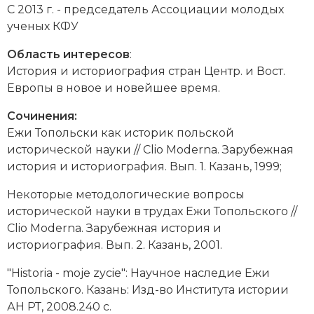
С 2013 г. - председатель Ассоциации молодых
Новая история
ученых КФУ
Новейшая история
Область интересов
:
История и историография стран Центр. и Вост.
Нумизматика
Европы в новое и новейшее время.
Образование
Сочинения:
Ежи Топольски как историк польской
Общественные объединения и организации
исторической науки // Clio Moderna. Зарубежная
история и историография. Вып. 1. Казань, 1999;
Политическая история
Некоторые методологические вопросы
Революции и народные движения
исторической науки в трудах Ежи Топольского //
Clio Moderna. Зарубежная история и
Религия и церковь
историография. Вып. 2. Казань, 2001.
Россия
"Historia - moje zycie": Научное наследие Ежи
Топольского. Казань: Изд-во Института истории
Северная Америка
АН РТ, 2008.240 с.