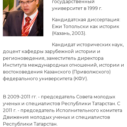
Новейшая история
государственный
Генеалогия, геральдика
университет в 1999 г.
Государство и право
Кандидатская диссертация
:
Ежи Топольски как историк
Европа
(Казань, 2003).
Империи
Кандидат исторических наук,
доцент кафедры зарубежной истории и
Историческая география и топонимика
регионоведения, заместитель директора
История материальной и духовной культуры
Института международных отношений, истории и
востоковедения Казанского (Приволжского)
История международных отношений
федерального университета (КФУ).
История, философия, теория и методология
исторического знания
В 2009-2011 гг. - председатель Совета молодых
ученых и специалистов Республики Татарстан. С
Итория международных отношений
2011 г. - председатель Исполнительного комитета
Движения молодых ученых и специалистов
Латинская Америка
Республики Татарстан.