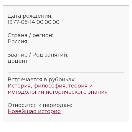
Социально-экономическая история
Дата рождения:
Специальные исторические дисциплины
1977-08-14 00:00:00
СССР
Страна / регион:
Россия
Южная Америка
Звание / Род занятий:
доцент
Встречается в рубриках:
История, философия, теория и
методология исторического знания
Относится к периодам:
Новейшая история