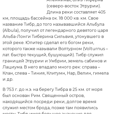
Новейшая история
Генеалогия, геральдика
(северо-восток Этрурии).
Длина реки составляет 405
Государство и право
км, площадь бассейна ок. 18 000 кв. км. Свое
Европа
название Тибр, до того называвшийся Альбула
(Albula), получил от легендарного девятого царя
Империи
Альба-Лонги Тиберина Сильвия, утонувшего в
этой реке. Юпитер сделал его богом реки,
Историческая география и топонимика
которого также называли Волтурном (Volturnus –
лат. быстро текущий, бушующий). Тибр служил
История материальной и духовной культуры
границей Этрурии и Умбрии, земель сабинов и
Лациума. В него впадало много рек: справа –
История международных отношений
Клан, слева – Тиния, Клитумн, Нар, Велин, гимела
и др.
История, философия, теория и методология
исторического знания
В 753 г. до н.э. на берегу Тибра в 25 км. от моря
был основан Рим. Священный остров,
Итория международных отношений
находящийся посреди реки, долгое время
служил местом брода, позже там появились
Латинская Америка
мосты. Тибр имел большое значение для