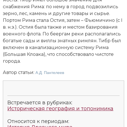
Новая история
снабжения Рима: по нему в город подвозились
зерно, лес, камень и другие товары и сырье.
Новейшая история
Портом Рима стала Остия, затем – Фьюмичино (с I
в. н.э.). Остия была также и местом базирования
Нумизматика
военного флота. По беергам реки располагались
богатые сады и виллы знатных римлян. Тибр был
Образование
включен в канализационную систему Рима
(Большая Клоака), что способствовало чистоте
Общественные объединения и организации
города.
Политическая история
Автор статьи:
А.Д. Пантелеев
Революции и народные движения
Религия и церковь
Встречается в рубриках:
Россия
Историческая география и топонимика
Северная Америка
Относится к периодам: