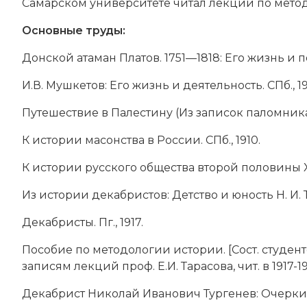
Самарском университете читал лекции по мето
Основные труды:
Донской атаман Платов. 1751—1818: Его жизнь и по
И.В. Мушкетов: Его жизнь и деятельность. СПб., 1
Путешествие в Палестину (Из записок паломника).
К истории масонства в России. СПб., 1910.
К истории русского общества второй половины XVII
Из истории декабристов: Детство и юность Н. И. Ту
Декабристы. Пг., 1917.
Пособие по методологии истории. [Сост. студент
записям лекций проф. Е.И. Тарасова, чит. в 1917-191
Декабрист Николай Иванович Тургенев: Очерки и