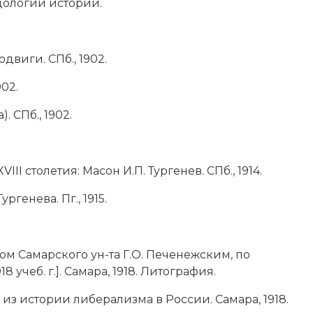
дологии истории.
двиги. СПб., 1902.
902.
 СПб., 1902.
I столетия: Масон И.П. Тургенев. СПб., 1914.
ргенева. Пг., 1915.
ом Самарского ун-та Г.О. Печенежским, по
8 учеб. г.]. Самара, 1918. Литография.
з истории либерализма в России. Самара, 1918.