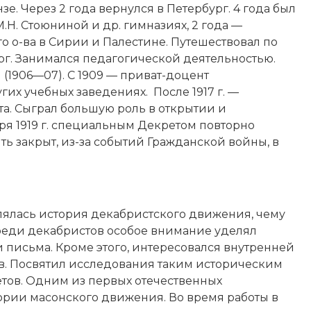
зе. Через 2 года вернулся в Петербург. 4 года был
Н. Стоюниной и др. гимназиях, 2 года —
 о-ва в Сирии и Палестине. Путешествовал по
ург. Занимался педагогической деятельностью.
(1906—07). С 1909 — приват-доцент
гих учебных заведениях. После 1917 г. —
а. Сыграл большую роль в открытии и
аря 1919 г. специальным Декретом повторно
ть закрыт, из-за событий Гражданской войны, в
лялась история декабристского движения, чему
реди декабристов особое внимание уделял
и письма. Кроме этого, интересовался внутренней
 в. Посвятил исследования таким историческим
кетов. Одним из первых отечественных
ории масонского движения. Во время работы в