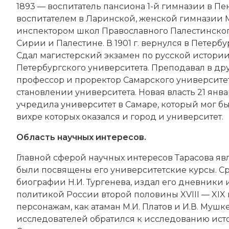
1893 — воспитатель пансиона 1-й гимназии в Пен
воспитателем в Ларинской, женской гимназии М.
инспектором школ Православного Палестинского
Сирии и Палестине. В 1901 г. вернулся в Петерб
Сдал магистерский экзамен по русской истории 
Петербургского университета. Преподавал в дру
профессор и проректор Самарского университет
становлении университета. Новая власть 21 янв
учредила университет в Самаре, который мог бы
вихре которых оказался и город и университет.
Область научных интересов.
Главной сферой научных интересов Тарасова яв
были посвящены его университетские курсы. С
биографии Н.И. Тургенева, издал его дневники 
политикой России второй половины XVIII — XIX
персонажам, как атаман М.И. Платов и И.В. Муш
исследователей обратился к исследованию ист