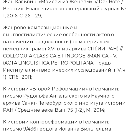
Жан Кальвин: «Моисей из Женевы» // Der Bote /
Вестник. Евангелическо-лютеранский журнал №
1, 2016. С. 26—29;
Жанрово-композиционные и
лингвостилистические особенности актов о
назначении на должность (по материалам
немецких грамот XVI в. из архива СПбИИ РАН) //
COLLOQUIA CLASSICA ET INDOGERMANICA – V.
(ACTA LINGUISTICA PETROPOLITANA. Труды
Института лингвистических исследований, т. V, ч.
1). СПб., 2011;
К истории «Второй Реформации» в Германии:
письмо Рудольфа Ангальтского из Научного
архива Санкт-Петербургского института истории
РАН / Средние века. Вып. 75 (1-2), М., 2014;
К истории контрреформации в Германии:
письмо 9/436 герцога Иоганна Вильгельма