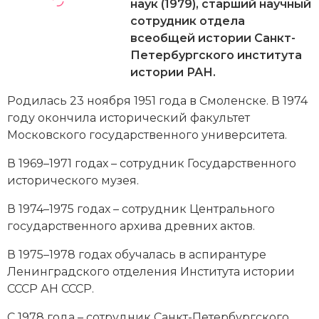
Новейшая история
наук (1979), старший научный
Генеалогия, геральдика
сотрудник отдела
Государство и право
всеобщей истории Санкт-
Петербургского института
Европа
истории РАН.
Империи
Родилась 23 ноября 1951 года в Смоленске. В 1974
году окончила исторический факультет
Историческая география и топонимика
Московского государственного университета.
История материальной и духовной культуры
В 1969–1971 годах – сотрудник Государственного
исторического музея.
История международных отношений
В 1974–1975 годах – сотрудник Центрального
История, философия, теория и методология
государственного архива древних актов.
исторического знания
В 1975–1978 годах обучалась в аспирантуре
Ленинградского отделения Института истории
Итория международных отношений
СССР АН СССР.
Латинская Америка
С 1978 года – сотрудник Санкт-Петербургского