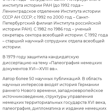
института истории РАН (до 1992 года –
Новая история
Ленинградское отделение Института истории
Новейшая история
СССР АН СССР; с 1992 по 2000 год – Санкт-
Петербургский филиал Института российской
Нумизматика
истории РАН). С 1982 по 1986 год – ученый
секретарь сектора всеобщей истории. С 1992 года
Образование
– старший научный сотрудник отдела всеобщей
истории.
Общественные объединения и организации
В 1979 году защитила кандидатскую
Политическая история
диссертацию на тему «Палеография немецких
документов XVI—XVIII вв.».
Революции и народные движения
Автор более 50 научных публикаций. В область
Религия и церковь
научных интересов входят история Германии
раннего Нового времени, западноевропейское
Россия
источниковедение, структуры управления
немецких территориальных государств XVI века,
Северная Америка
палеография, дипломатика и издание немецких