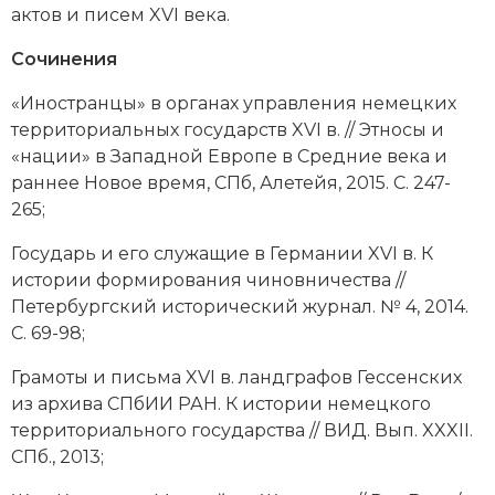
актов и писем XVI века.
Социально-экономическая история
Сочинения
Специальные исторические дисциплины
«Иностранцы» в органах управления немецких
СССР
территориальных государств XVI в. // Этносы и
«нации» в Западной Европе в Средние века и
Южная Америка
раннее Новое время, СПб, Алетейя, 2015. С. 247-
265;
Государь и его служащие в Германии XVI в. К
истории формирования чиновничества //
Петербургский исторический журнал. № 4, 2014.
С. 69-98;
Грамоты и письма XVI в. ландграфов Гессенских
из архива СПбИИ РАН. К истории немецкого
территориального государства // ВИД. Вып. XXXII.
СПб., 2013;