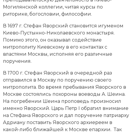
Новая история
Могилянской коллегии
, читая курсы по
риторике, богословии, философии.
Новейшая история
В 1697 г. Стефан Яворский становится игуменом
Нумизматика
Киево-Пустынно-Николаевского монастыря.
Помимо этого, он оказывал содействие
Образование
митрополиту Киевскому в его контактах с
властями Москвы, исполняя его различные
Общественные объединения и организации
поручения.
Политическая история
В 1700 г. Стефан Яворский в очередной раз
отправился в Москву по поручению своего
Революции и народные движения
митрополита. Во время пребывания Яворского в
Москве состоялись похороны воеводы А. Шеина.
Религия и церковь
На погребении Шеина проповедь произносил
именно Яворский. Царь Петр I обратил внимание
Россия
на Стефана Яворского и дал поручение патриарху
Адриану
поставить Яворского архиереем в
Северная Америка
какой-либо ближайшей к Москве епархии. Так