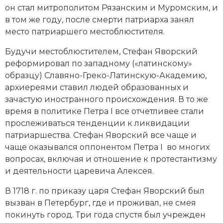
Социально-экономическая история
он стал митрополитом Рязански
м и Муромским, и
в том же году, после смерти патриарха занял
Специальные исторические дисциплины
место патриаршего местоблюстителя.
СССР
Будучи местоблюстителем, Стефан Яворский
реформировал по западному («латинскому»
Южная Америка
образцу)
Славяно-Греко-Латинскую-Академию
,
архиереями ставил людей образованных и
зачастую иностранного происхождения. В то же
время в политике Петра I все отчетливее стали
прослеживаться тенденции к ликвидации
патриаршества. Стефан Яворский все чаще и
чаще оказывался оппонентом Петра I во многих
вопросах, включая и отношение к протестантизму
и деятельности царевича Алексея.
В 1718 г. по приказу царя Стефан Яворский был
вызван в Петербург, где и проживал, не смея
покинуть город. Три года спустя был учрежден