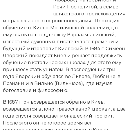
Новейшая история
Генеалогия, геральдика
Речи Посполитой
, в семье
шляхетского происхождения
Государство и право
и православного вероисповедания. Проходил
Европа
обучение в Киево-Могилянской коллегии, где
ему оказывал поддержку Варлаам Ясинский,
Империи
известный духовный писатель того времени и
будущий митрополит Киевский. В 1684 г. Симеон
Историческая география и топонимика
Яворский покидает Киев и решает продолжить
обучение в католических школах. Для этого ему
История материальной и духовной культуры
пришлось стать униатом. В последующие три
года Яворский обучался во Львове, Люблине, в
История международных отношений
Познани и в Вильно (Вильнюсе), где изучал
богословие и философию.
История, философия, теория и методология
исторического знания
В 1687 г. он возвращается обратно в Киев,
возвращается в лоно православной церкви, а два
Итория международных отношений
года спустя совершает монашеский постриг.
После этого он некоторое время вел
Латинская Америка
преподавательскую деятельность в
Киево-