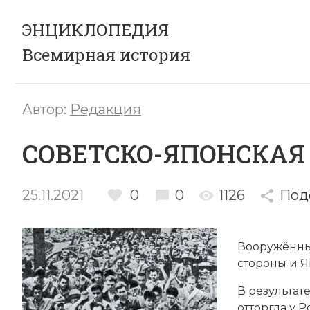
ЭНЦИКЛОПЕДИЯ
Всемирная история
Автор:
Редакция
СОВЕТСКО-ЯПОНСКАЯ 
25.11.2021
0
0
1126
Под
Вооружённы
стороны и Я
В результате русско-японской войны 1904-1905 гг. Япония отторгла у Российской империи Южный Сахалин, военно-морскую базу Порт-Артур, порт Дальний и приобрела контроль над Кореей и Южно-Маньчжурской железной дорогой. С момента установления в России советской власти Япония вместе с другими странами Антанты участвовала в интервенции на территории российского Дальнего Востока, эксплуатируя его экономический потенциал и природные богатства, поддерживая различные белоэмигрантские круги, выступавшие за передачу под японский контроль Приморья и Забайкалья. Потерпев поражение в ходе интервенции, японцы вынуждены были эвакуироваться из Владивостока, но и в дальнейшем они не теряли надежды подчинить себе обширные азиатские территории СССР, вплоть до Урала. Японские войска неоднократно устраивали военные провокации против Советского Союза и Монгольской Народной Республики с территории оккупированной ими в 1931-1932 гг. Маньчжурии (наиболее крупные — Хасан 1938 г., Халхин-Гол 1939 г.). Поражение в этих военных конфликтах стало одной из главных причин, заставивших японское правительство начать переговоры об урегулировании отношений с Советским Союзом. 14 апреля 1941 г. между СССР и Японией был заключен пакт о нейтралитете, однако он не означал отказ от агрессивных намерений в отношении СССР. Еще в 1936 г. между Германией и Японией был подписан Антикоминтерновский пакт, направленный против советского государства. 27 сентября 1940 г. в Берлине между Германией, Италией и Японией был подписан трехсторонний договор, закреплявший их военно-политический союз в момент начавшейся подготовки немецких войск к войне против Советского Союза. В этом Пакте трех держав, в частности, разделялись сферы военно-политического влияния стран «оси», причем за Японией признавалось право установления «нового порядка» в Азии и на Дальнем Востоке. Агрессивные устремления Японии установить контроль над азиатским и тихоокеанским регионами привели в декабре 1941 г. к началу войны между Японией и англо-американскими войсками в Юго-Восточной Азии и на островах Тихого океана. После вероломного нападения на военно-морскую базу США в Перл-Ха