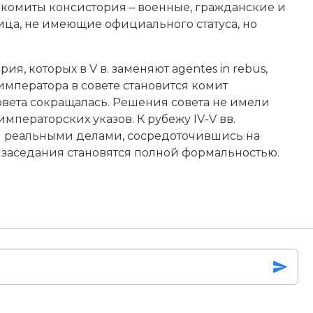
) комиты консистория – военные, гражданские и
ица, не имеющие официального статуса, но
ия, которых в V в. заменяют agentes in rebus,
императора в совете становится комит
вета сокращалась. Решения совета не имели
ператорских указов. К рубежу IV-V вв.
я реальными делами, сосредоточившись на
о заседания становятся полной формальностью.