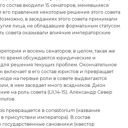
его состав входили 15 сенаторов, менявшиеся
це его правления некоторые решения этого совета
озможно, в заседаниях этого совета принимали
гие лица, не обладавшие формальным статусом.
сть совета оказывали влияние императорские
ретория и восемь сенаторов; в целом, такая же
в это время обсуждаются юридические и
я для решения текущих проблем. Окончательное
 включает в его состав юристов и превращает
моде на первые роли в совете выдвигаются
ии, в нем заседает много всадников.
Дион
е на роль совета (LII,14-15). Александр Север
льтов.
ipis превращается в consistorium (название
 в присутствии императора). В состав
е государственные сановники (квестор