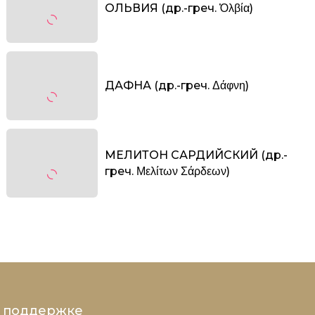
ОЛЬВИЯ (др.-греч. Ὀλβία)
ДАФНА (др.-греч. Δάφνη)
МЕЛИТОН САРДИЙСКИЙ (др.-
греч. Μελίτων Σάρδεων)
и поддержке