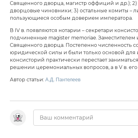
Священного дворца, магистр оффиций и др.); 2
дворцовые чиновники; 3) остальные комиты – л
пользующиеся особым доверием императора.
В IV в. появляются нотарии – секретари консистор
подчиненные magister memoriae. Заместителем 
Священного дворца. Постепенно численность со
юридичеcкой силы и были только основой для им
консисторий практически перестает заниматьс
решении церемониальных вопросов, а в V в. ег
Автор статьи:
А.Д. Пантелеев