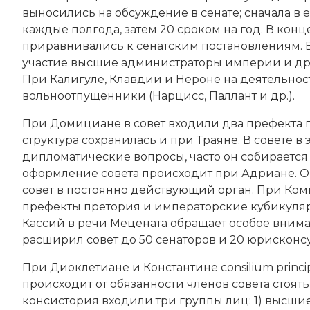
выносились на обсуждение в сенате; сначала в 
каждые полгода, затем 20 сроком на год. В кон
приравнивались к сенатским постановлениям. В
участие высшие администраторы империи и дру
При
Калигуле
, Клавдии и Нероне на деятельно
вольноотпущенники (Нарцисс, Паллант и др.).
При
Домициане
в совет входили два префекта п
структура сохранилась и при
Траяне
. В совете 
дипломатические вопросы, часто он собираетс
оформление совета происходит при Адриане. Он
совет в постоянно действующий орган. При Ком
префекты претория и императорские кубикуляр
Кассий
в речи Мецената обращает особое внимани
расширил совет до 50 сенаторов и 20 юрисконсу
При Диоклетиане и
Константине
consilium princ
происходит от обязанности членов совета стоять
консистория входили три группы лиц: 1) высши