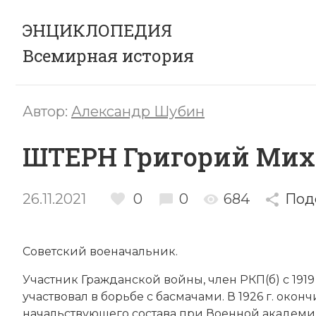
ЭНЦИКЛОПЕДИЯ
Всемирная история
Автор:
Александр Шубин
ШТЕРН Григорий Мих
26.11.2021
0
0
684
Под
Советский военачальник.
Участник
Гражданской войны
, член РКП(б) с 191
участвовал в борьбе с басмачами. В 1926 г. ок
начальствующего состава при Военной академии Р