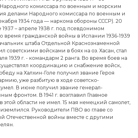
арь Народного комиссара по военным и морским
ления делами Народного комиссара по военным и
кабря 1934 года — наркома обороны СССР). 20
е 1937 – апреле 1938 г. под псевдонимом
во время
гражданской войны в Испании 1936-1939
. – начальник штаба Отдельной Краснознаменной
 советскими войсками в боях на оз. Хасан, стал
1939 г. - командарм 2 ранга. Во время боев на
осуществлял координацию и снабжение войск,
победу на
Халхин-Голе
получил звание Героя
 армию, уже разбитую в ходе советско-
умел. В июне получил звание генерал-
м фронтом. В 1941 г. возглавил Главное
этой области не имел. 15 мая немецкий самолет,
риземлился. Руководители ПВО во главе со
ой Отечественной войны вместе с другими
елян.