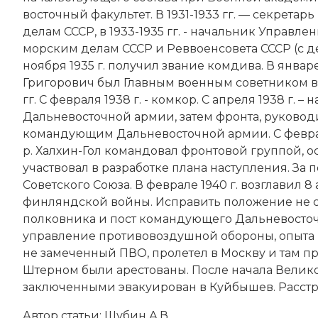
восточный факультет. В 1931-1933 гг. — секрет
делам СССР, в 1933-1935 гг. - начальник Управ
морским делам СССР и Реввоенсовета СССР (с де
ноября 1935 г. получил звание комдива. В январ
Григорович был Главным военным советником 
гг
. С февраля 1938 г. - комкор. С апреля 1938 г
Дальневосточной армии, затем фронта, руководил
командующим Дальневосточной армии. С февраля 
р. Халхин-Гол командовал фронтовой группой, 
участвовал в разработке плана наступления. За 
Советского Союза. В феврале 1940 г. возглавил 8
финляндской войны. Исправить положение не с
полковника и пост командующего Дальневосточны
управление противовоздушной обороны, опыта в 
не замеченный ПВО, пролетел в Москву и там п
Штерном были арестованы. После начала Велик
заключенными эвакуирован в Куйбышев. Расстр
Автор статьи:
Шубин А.В.