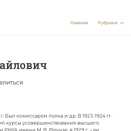
Главная
Рубрики
айлович
елиться
9 г. Был комиссаром полка и др. В 1923-1924 гг.
ончил курсы усовершенствования высшего
ККА имени М. В. Фрунзе, в 1929 г. – ее