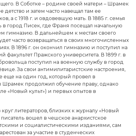
щего. В Соботке – родине своей матери – Шрамек
е детство и затем часто навещал там ее
в, а с 1918 г. и овдовевшую мать. В 1885 г. семья
 в город Писек, где Франя посещал начальную
ем гимназию. В дальнейшем к местам своего
будет часто возвращаться в своих многочисленных
ях. В 1896 г. он окончил гимназию и поступил на
 факультет Пражского университета. В 1899 г. в
бровольца поступил на военную службу в город
вице. За свои антимилитаристские настроения,
е еще на один год, который провел в
ы Шрамек продолжил обучение праву, однако
нале «Новый культ») и первых опытов в
в круг литераторов, близких к журналу «Новый
о, писатель вошел в чешское анархистское
стскими и социалистическими изданиями, сам
л арестован за участие в студенческих