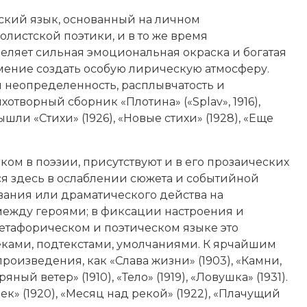
ский язык, основанный на личном
листской поэтики, и в то же время
еляет сильная эмоциональная окраска и богатая
умение создать особую лирическую атмосферу.
неопределенность, расплывчатость и
отворный сборник «Плотина» («Splav», 1916),
шли «Стихи» (1926), «Новые стихи» (1928), «Еще
ом в поэзии, присутствуют и в его прозаических
я здесь в ослаблении сюжета и событийной
вания или драматического действа на
ежду героями; в фиксации настроения и
етафорическом и поэтическом языке это
меками, подтекстами, умолчаниями. К ярчайшим
оизведения, как «Слава жизни» (1903), «Камни,
яный ветер» (1910), «Тело» (1919), «Ловушка» (1931).
бек» (1920), «Месяц над рекой» (1922), «Плачущий