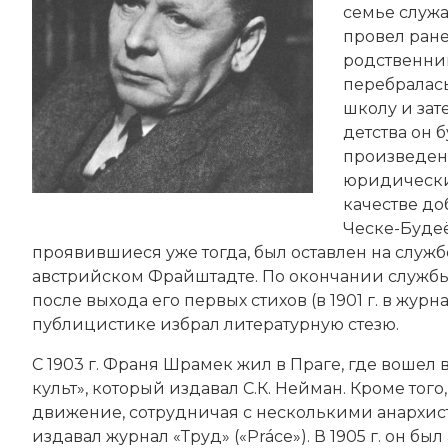
семье служа
провел ране
родственнико
перебралась
школу и зат
детства он 
произведени
юридический
качестве до
Ческе-Будеё
проявившиеся уже тогда, был оставлен на служб
австрийском Фрайштадте. По окончании служб
после выхода его первых стихов (в 1901 г. в жур
публицистике избрал литературную стезю.
С 1903 г. Франя Шрамек жил в Праге, где вошел 
культ», который издавал С.К. Нейман. Кроме тог
движение, сотрудничая с несколькими анархи
издавал журнал «Труд» («Práce»). В 1905 г. он бы