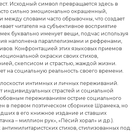
ст. Исходный символ превращается здесь в
асто сильно эмоционально окрашенный,
 между словами часто обрывочны, что создает
вает читателя на субъективное восприятие
амек буквально именует вещи, подчас используя
эзия наполнена параллелизмами и рефренами,
ивов. Конфронтацией этих языковых приемов
оциональной окраски своих стихов,
ей, скепсисом и страстью, жаждой жизни.
ет на социальную реальность своего времени.
плоскости интимных и личных переживаний.
кт индивидуальных страстей и социальной
 любовным переживаниям острие социального
ден в первом поэтическом сборнике Шрамека, но
шедших в его книжное издание и ставших
чка – миллион рук», «Пёсий хорал» и др.).
 антимилитаристских стихов, стилизованных под