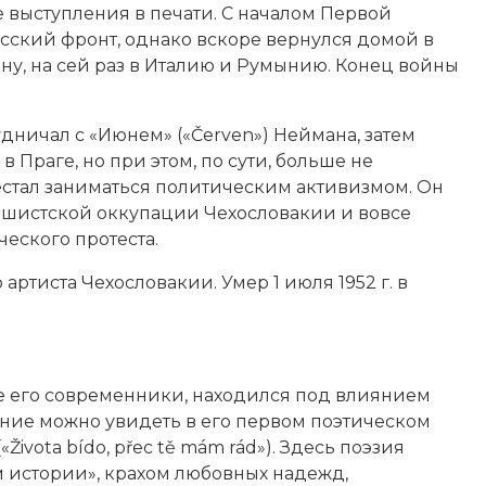
е выступления в печати. С началом
Первой
ский фронт, однако вскоре вернулся домой в
ойну, на сей раз в Италию и Румынию. Конец войны
ничал с «Июнем» («Červen») Неймана, затем
 в Праге, но при этом, по сути, больше не
естал заниматься политическим активизмом. Он
фашистской оккупации Чехословакии и вовсе
ческого протеста.
артиста Чехословакии. Умер 1 июля 1952 г. в
ие его современники, находился под влиянием
ние можно увидеть в его первом поэтическом
Života bído, přec tě mám rád»). Здесь поэзия
истории», крахом любовных надежд,