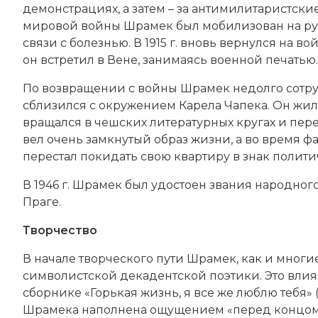
демонстрациях, а затем – за антимилитаристски
мировой войны
Шрамек был мобилизован на рус
связи с болезнью. В 1915 г. вновь вернулся на в
он встретил в Вене, занимаясь военной печатью.
По возвращении с войны Шрамек недолго сотруд
сблизился с окружением
Карела Чапека
. Он жил
вращался в чешских литературных кругах и пер
вел очень замкнутый образ жизни, а во время 
перестал покидать свою квартиру в знак полити
В 1946 г. Шрамек был удостоен звания народного 
Праге.
Творчество
В начале творческого пути Шрамек, как и мног
символистской декадентской поэтики. Это влия
сборнике «Горькая жизнь, я все же люблю тебя» («
Шрамека наполнена ощущением «перед концом 