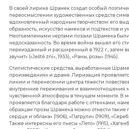
В своей лирике Шрамек создал особый поэтиче
переосмыслении художественных средств симво
вдохновленный народным творчеством: его выд
образность, искусство намеков и подтекстов и 
Неотъемлемыми чертами поэзии Шрамека были 
недосказанность. Во время войны вышел его стих
переизданный и расширенный в 1922 г., затем вы
звучит» («Ještě zní», 1933), «Раны, розы» (1945).
Стилистические средства, выработанные Шрамек
произведениях и драме. Лиризация проявляетс
линии и перенесении центра тяжести повество
внутренние переживания и взаимоотношения м
чувственной атмосферы в текущем моменте. В м
проявляется благодаря работе с оттенками, на
образцам прозы Шрамека можно отнести такие пр
сердце и облака» (1906), «Патрули» (1909), «Серебр
Также интересны его пьесы «Лето» (1915), «Хаген