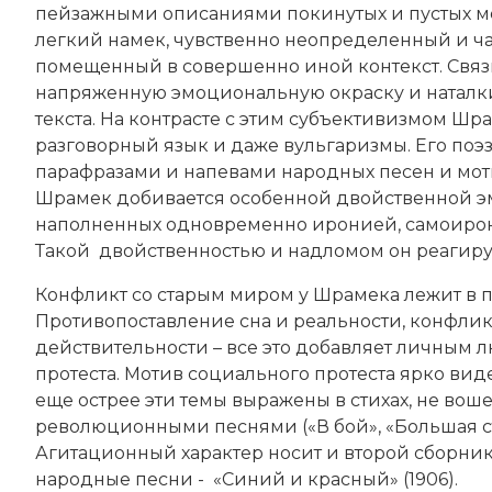
пейзажными описаниями покинутых и пустых ме
легкий намек, чувственно неопределенный и ч
помещенный в совершенно иной контекст. Связи
напряженную эмоциональную окраску и наталки
текста. На контрасте с этим субъективизмом Шр
разговорный язык и даже вульгаризмы. Его по
парафразами и напевами народных песен и мот
Шрамек добивается особенной двойственной эм
наполненных одновременно иронией, самоирони
Такой двойственностью и надломом он реагиру
Конфликт со старым миром у Шрамека лежит в 
Противопоставление сна и реальности, конфли
действительности – все это добавляет личным
протеста. Мотив социального протеста ярко ви
еще острее эти темы выражены в стихах, не во
революционными песнями («В бой», «Большая ста
Агитационный характер носит и второй сборник
народные песни - «Синий и красный» (1906).