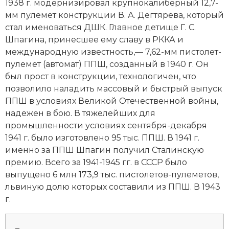
1938 г. модернизировал крупнокалиберный 12,7-
Новая история
мм пулемет конструкции В. А. Дегтярева, который
стал именоваться ДШК. Главное детище Г. С.
Новейшая история
Шпагина, принесшее ему славу в РККА и
международную известность,— 7,62-мм пистолет-
Нумизматика
пулемет (автомат) ППШ, созданный в 1940 г. Он
был прост в конструкции, технологичен, что
Образование
позволило наладить массовый и быстрый выпуск
ППШ в условиях Великой Отечественной войны,
Общественные объединения и организации
надежен в бою. В тяжелейших для
Политическая история
промышленности условиях сентября-декабря
1941 г. было изготовлено 95 тыс. ППШ. В 1941 г.
Революции и народные движения
именно за ППШ Шпагин получил Сталинскую
премию. Всего за 1941-1945 гг. в СССР было
Религия и церковь
выпущено 6 млн 173,9 тыс. пистолетов-пулеметов,
львиную долю которых составили из ППШ. В 1943
Россия
г.
Северная Америка