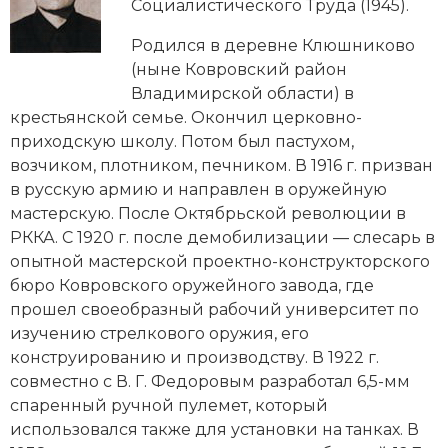
Новейшая история
Социалистического Труда (1945).
Генеалогия, геральдика
Родился в деревне Клюшниково
Государство и право
(ныне Ковровский район
Владимирской области) в
Европа
крестьянской семье. Окончил церковно-
Империи
приходскую школу. Потом был пастухом,
возчиком, плотником, печником. В 1916 г. призван
Историческая география и топонимика
в русскую армию и направлен в оружейную
мастерскую. После Октябрьской революции в
История материальной и духовной культуры
РККА. С 1920 г. после демобилизации — слесарь в
опытной мастерской проектно-конструкторского
История международных отношений
бюро Ковровского оружейного завода, где
прошел своеобразный рабочий университет по
История, философия, теория и методология
изучению стрелкового оружия, его
исторического знания
конструированию и производству. В 1922 г.
совместно с В. Г. Федоровым разработал 6,5-мм
Итория международных отношений
спаренный ручной пулемет, который
Латинская Америка
использовался также для установки на танках. В