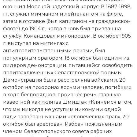
Новейшая история
Генеалогия, геральдика
окончил Морской кадетский корпус. В 1887-1898
гг. служил мичманом и лейтенантом на флоте,
Государство и право
затем в отставке (был капитаном на гражданском
флоте) до 1904 г., когда вновь был призван на
Европа
службу. Командовал миноносцем. В октябре 1905
Империи
г. выступал на митингах с
антиправительственными речами, был
Историческая география и топонимика
популярным оратором. 18 октября был одним из
лидеров демонстрации, пытавшейся освободить
История материальной и духовной культуры
политзаключенных Севастопольской тюрьмы.
Демонстрация была расстреляна войсками. 20
История международных отношений
октября на похоронах восьми человек, погибших
в ходе беспорядков, произнёс речь, ставшую
История, философия, теория и методология
известной как «клятва Шмидта»: «Клянёмся в том,
исторического знания
что мы никогда не уступим никому ни одной
пяди завоёванных нами человеческих прав». 20
Итория международных отношений
октября был арестован. Избран пожизненным
Латинская Америка
членом Севастопольского совета рабочих