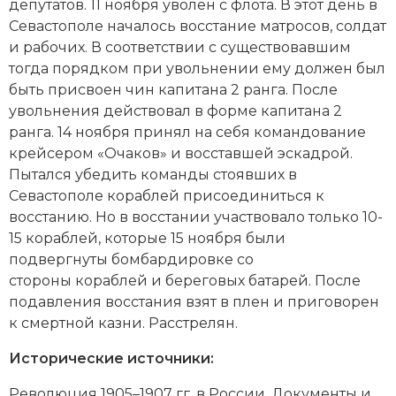
депутатов. 11 ноября уволен с флота. В этот день в
Новая история
Севастополе началось восстание матросов, солдат
и рабочих. В соответствии с существовавшим
Новейшая история
тогда порядком при увольнении ему должен был
быть присвоен чин капитана 2 ранга. После
Нумизматика
увольнения действовал в форме капитана 2
ранга. 14 ноября принял на себя командование
Образование
крейсером «Очаков»
и восставшей эскадрой.
Пытался убедить команды стоявших в
Общественные объединения и организации
Севастополе кораблей присоединиться к
Политическая история
восстанию. Но в восстании участвовало только 10-
15 кораблей, которые 15 ноября были
Революции и народные движения
подвергнуты бомбардировке со
стороны кораблей и береговых батарей. После
Религия и церковь
подавления восстания взят в плен и приговорен
к смертной казни. Расстрелян.
Россия
Исторические источники:
Северная Америка
Революция 1905–1907 гг. в России. Документы и