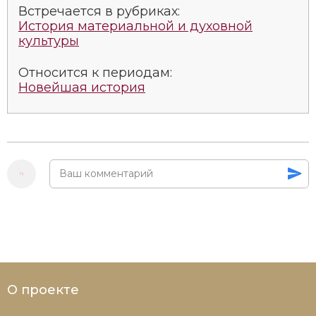
Социально-экономическая история
Встречается в рубриках:
История материальной и духовной
культуры
Специальные исторические дисциплины
Относится к периодам:
СССР
Новейшая история
Южная Америка
О проекте