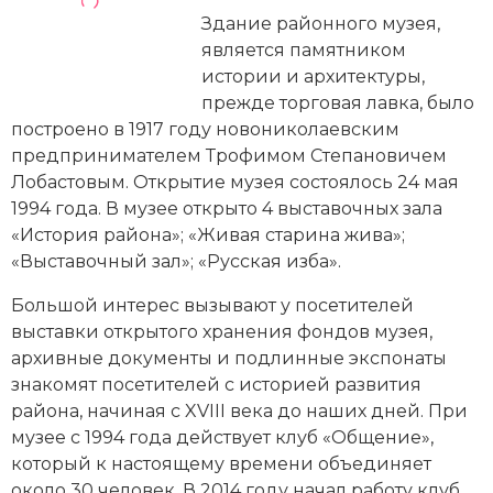
Новейшая история
Генеалогия, геральдика
Здание районного музея,
является памятником
Государство и право
истории и архитектуры,
прежде торговая лавка, было
Европа
построено в 1917 году новониколаевским
Империи
предпринимателем Трофимом Степановичем
Лобастовым. Открытие музея состоялось 24 мая
Историческая география и топонимика
1994 года. В музее открыто 4 выставочных зала
«История района»; «Живая старина жива»;
История материальной и духовной культуры
«Выставочный зал»; «Русская изба».
История международных отношений
Большой интерес вызывают у посетителей
выставки открытого хранения фондов музея,
История, философия, теория и методология
архивные
документы и подлинные экспонаты
исторического знания
знакомят посетителей с историей развития
района, начиная с XVIII века до наших дней. При
Итория международных отношений
музее с 1994 года действует клуб «Общение»,
который к настоящему времени объединяет
Латинская Америка
около 30 человек. В 2014 году начал работу клуб