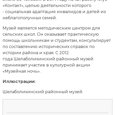
«Контакт», целью деятельности которого
Новая история
- социальная адаптация инвалидов и детей из
Новейшая история
неблагополучных семей.
Музей является методическим центром для
Нумизматика
сельских школ. Он оказывает практическую
Образование
помощь школьникам и студентам, консультирует
по составлению исторических справок по
Общественные объединения и организации
истории района и края. С 2012
года Шелаболихинский районный музей
Политическая история
принимает участие в культурной акции
«Музейная ночь».
Революции и народные движения
Иллюстрации:
Религия и церковь
Шелаболихинский районный музей.
Россия
Северная Америка