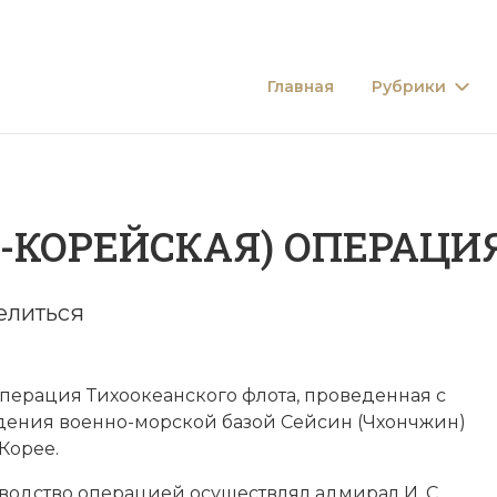
Главная
Рубрики
-КОРЕЙСКАЯ) ОПЕРАЦИ
елиться
перация Тихоокеанского флота, проведенная с
дения военно-морской базой Сейсин (Чхончжин)
Корее.
одство операцией осуществлял адмирал И. С.