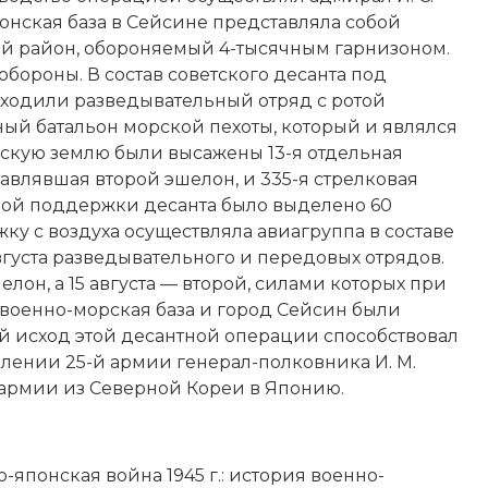
нская база в Сейсине представляла собой
й район, обороняемый 4-тысячным гарнизоном.
бороны. В состав советского десанта под
входили разведывательный отряд с ротой
ный батальон морской пехоты, который и являлся
йскую землю были высажены 13-я отдельная
ставлявшая второй эшелон, и 335-я стрелковая
вой поддержки десанта было выделено 60
ку с воздуха осуществляла авиагруппа в составе
августа разведывательного и передовых отрядов.
он, а 15 августа — второй, силами которых при
 военно-морская база и город Сейсин были
й исход этой десантной операции способствовал
ении 25-й армии генерал-полковника И. М.
 армии из Северной Кореи в Японию.
-японская война 1945 г.: история военно-