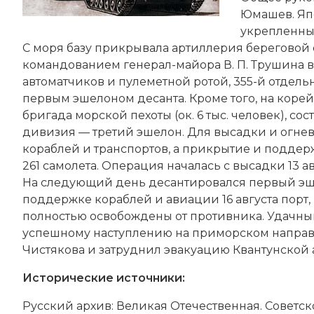
Юмашев. Япо
укрепленны
С моря базу прикрывала артиллерия береговой о
командованием генерал-майора В. П. Трушина 
автоматчиков и пулеметной ротой, 355-й отдель
первым эшелоном десанта. Кроме того, на коре
бригада морской пехоты (ок. 6 тыс. человек), со
дивизия — третий эшелон. Для высадки и огне
кораблей и транспортов, а прикрытие и поддерж
261 самолета. Операция началась с высадки 13 
На следующий день десантировался первый эшел
поддержке кораблей и авиации 16 августа порт,
полностью освобождены от противника. Удачны
успешному наступлению на приморском направл
Чистякова и затруднил эвакуацию Квантунской
Исторические источники:
Русский архив: Великая Отечественная. Советско