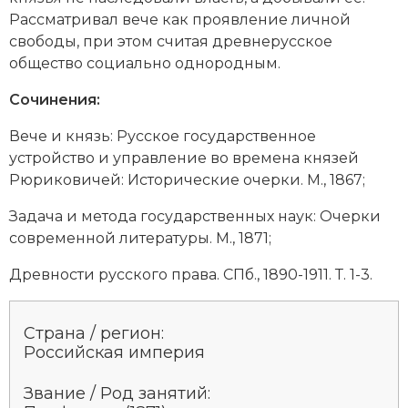
Рассматривал вече как проявление личной
Новая история
свободы, при этом считая древнерусское
Новейшая история
общество социально однородным.
Сочинения:
Нумизматика
Вече и князь: Русское государственное
Образование
устройство и управление во времена князей
Рюриковичей: Исторические очерки. М., 1867;
Общественные объединения и организации
Задача и метода государственных наук: Очерки
Политическая история
современной литературы. М., 1871;
Революции и народные движения
Древности русского права. СПб., 1890-1911. Т. 1-3.
Религия и церковь
Страна / регион:
Россия
Российская империя
Северная Америка
Звание / Род занятий: