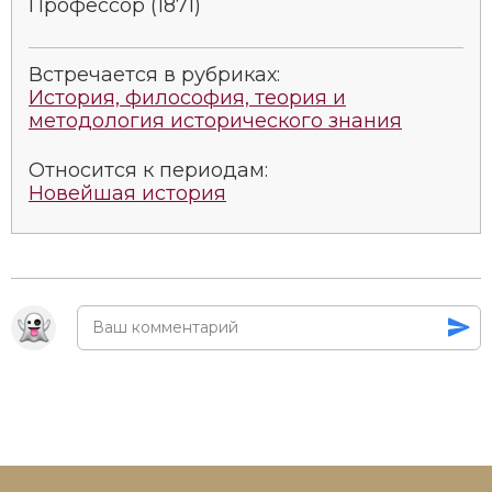
Профессор (1871)
Социально-экономическая история
Специальные исторические дисциплины
Встречается в рубриках:
История, философия, теория и
СССР
методология исторического знания
Южная Америка
Относится к периодам:
Новейшая история