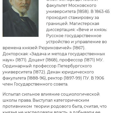
Новейшая история
Генеалогия, геральдика
факультет Московского
университета (1858). В 1863-65
Государство и право
проходил стажировку за
границей. Магистерская
Европа
диссертация: «Вече и князь:
Империи
Русское государственное
устройство и управление во
Историческая география и топонимика
времена князей Рюриковичей» (1867).
Докторская: «Задача и метода государственных
История материальной и духовной культуры
наук» (1871). Доцент (1868), профессор (1871) МУ.
Ординарный профессор Петербургского
История международных отношений
университета (1872). Декан юридического
факультета (1888-96), ректор (1897-99) ПУ. В 1906
История, философия, теория и методология
член
Государственного совета
.
исторического знания
Испытал сильное влияние социологической
Итория международных отношений
школы права. Выступал категорическим
противником теории родового быта, считая, что
Латинская Америка
князья не наследовали власть, а добывали ее.