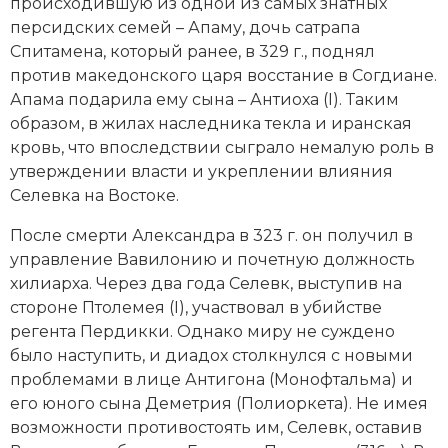
происходившую из одной из самых знатных
Новая история
персидских семей – Апаму, дочь сатрапа
Спитамена, который ранее, в 329 г., поднял
Новейшая история
против македонского царя восстание в Согдиане.
Апама подарила ему сына – Антиоха (I). Таким
Нумизматика
образом, в жилах наследника текла и иранская
кровь, что впоследствии сыграло немалую роль в
Образование
утверждении власти и укреплении влияния
Селевка на Востоке.
Общественные объединения и организации
После смерти Александра в 323 г. он получил в
Политическая история
управление Вавилонию и почетную должность
хилиарха. Через два года Селевк, выступив на
Революции и народные движения
стороне Птолемея (I), участвовал в убийстве
Религия и церковь
регента Пердикки. Однако миру не суждено
было наступить, и диадох столкнулся с новыми
Россия
проблемами в лице Антигона (Монофтальма) и
его юного сына Деметрия (Полиоркета). Не имея
Северная Америка
возможности противостоять им, Селевк, оставив