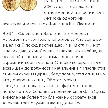
Новейшая история
Царь державы Селевкидов с
Генеалогия, геральдика
306 г. до н.э., основатель
Государство и право
одноименной династии, сын
Антиоха, одного из
Европа
военачальников царя Филиппа II, и Лаодики.
Империи
В 334 г. Селевк, подобно многим молодым
македонянам, отправился вслед за Александром
Историческая география и топонимика
в Великий поход против Дария III. В отличие от
многих диадохов, Селевк изначально не обладал
История материальной и духовной культуры
большой властью и занимал достаточно
скромный военный пост. Однако вскоре он был
История международных отношений
возвышен до должности начальника гипаспистов
личной охраны царя и, безусловно, стал одним из
История, философия, теория и методология
его доверенных лиц. Об этом может
исторического знания
свидетельствовать также тот факт, что дотоле
неприметный Селевк на великой свадьбе в Сузах
Итория международных отношений
в числе наиболее приближенных соратников
Латинская Америка
Александра получил в жены девушку,