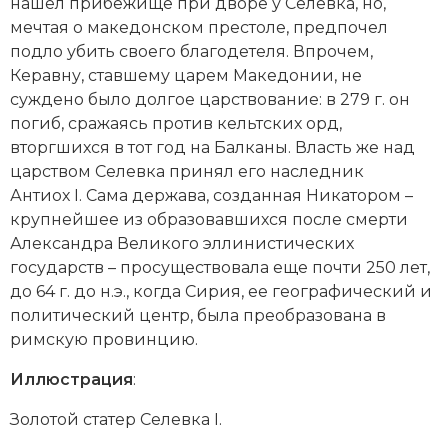
нашел прибежище при дворе у Селевка, но,
мечтая о македонском престоле, предпочел
подло убить своего благодетеля. Впрочем,
Керавну, ставшему царем Македонии, не
суждено было долгое царствование: в 279 г. он
погиб, сражаясь против кельтских орд,
вторгшихся в тот год на Балканы. Власть же над
царством Селевка принял его наследник
Антиох I. Сама держава, созданная Никатором –
крупнейшее из образовавшихся после смерти
Александра Великого эллинистических
государств – просуществовала еще почти 250 лет,
до 64 г. до н.э., когда Сирия, ее географический и
политический центр, была преобразована в
римскую провинцию.
Иллюстрация
:
Золотой статер Селевка I.