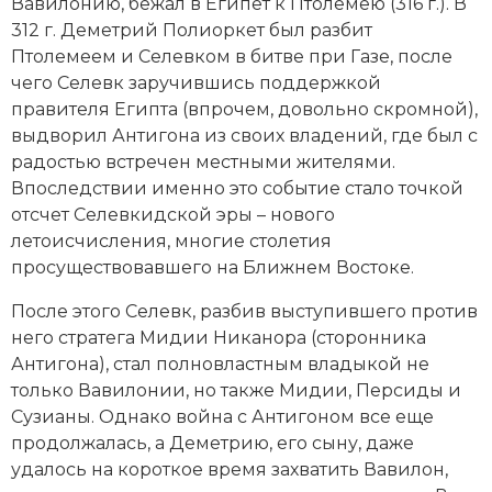
Вавилонию, бежал в Египет к Птолемею (316 г.). В
Социально-экономическая история
312 г. Деметрий Полиоркет был разбит
Птолемеем и Селевком в битве при Газе, после
Специальные исторические дисциплины
чего Селевк заручившись поддержкой
правителя Египта (впрочем, довольно скромной),
СССР
выдворил Антигона из своих владений, где был с
Южная Америка
радостью встречен местными жителями.
Впоследствии именно это событие стало точкой
отсчет Селевкидской эры – нового
летоисчисления, многие столетия
просуществовавшего на Ближнем Востоке.
После этого Селевк, разбив выступившего против
него стратега Мидии Никанора (сторонника
Антигона), стал полновластным владыкой не
только Вавилонии, но также Мидии, Персиды и
Сузианы. Однако война с Антигоном все еще
продолжалась, а Деметрию, его сыну, даже
удалось на короткое время захватить Вавилон,