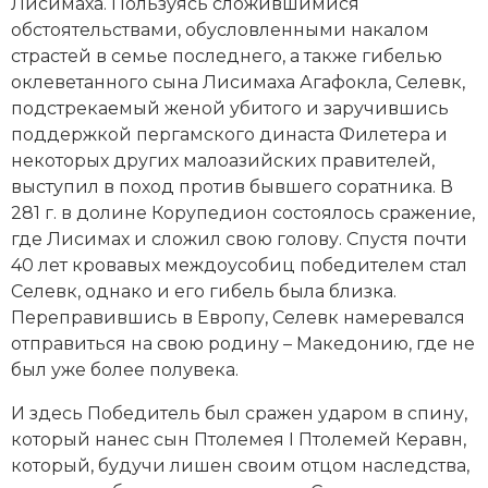
Лисимаха. Пользуясь сложившимися
обстоятельствами, обусловленными накалом
страстей в семье последнего, а также гибелью
оклеветанного сына Лисимаха Агафокла, Селевк,
подстрекаемый женой убитого и заручившись
поддержкой пергамского династа Филетера и
некоторых других малоазийских правителей,
выступил в поход против бывшего соратника. В
281 г. в долине Корупедион состоялось сражение,
где Лисимах и сложил свою голову. Спустя почти
40 лет кровавых междоусобиц победителем стал
Селевк, однако и его гибель была близка.
Переправившись в Европу, Селевк намеревался
отправиться на свою родину – Македонию, где не
был уже более полувека.
И здесь Победитель был сражен ударом в спину,
который нанес сын Птолемея I Птолемей Керавн,
который, будучи лишен своим отцом наследства,