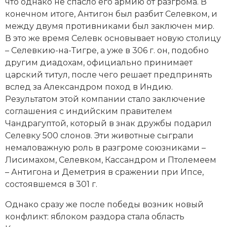
что однако не спасло его армию от разгрома. В
конечном итоге, Антигон был разбит Селевком, и
между двумя противниками был заключен мир.
В это же время Селевк основывает новую столицу
– Селевкию-на-Тигре, а уже в 306 г. он, подобно
другим диадохам, официально принимает
царский титул, после чего решает предпринять
вслед за Александром поход в Индию.
Результатом этой компании стало заключение
соглашения с индийским правителем
Чандрагуптой, который в знак дружбы подарил
Селевку 500 слонов. Эти животные сыграли
немаловажную роль в разгроме союзниками –
Лисимахом, Селевком, Кассандром и Птолемеем
– Антигона и Деметрия в сражении при Ипсе,
состоявшемся в 301 г.
Однако сразу же после победы возник новый
конфликт: яблоком раздора стала область