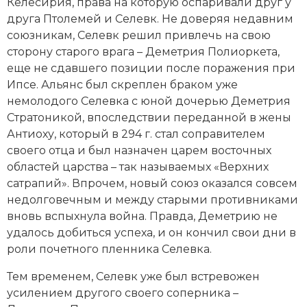
Келесирия, права на которую оспаривали друг у
друга Птолемей и Селевк. Не доверяя недавним
союзникам, Селевк решил привлечь на свою
сторону старого врага – Деметрия Полиоркета,
еще не сдавшего позиции после поражения при
Ипсе. Альянс был скреплен браком уже
немолодого Селевка с юной дочерью Деметрия
Стратоникой, впоследствии переданной в жены
Антиоху, который в 294 г. стал соправителем
своего отца и был назначен царем восточных
областей царства – так называемых «Верхних
сатрапий». Впрочем, новый союз оказался совсем
недолговечным и между старыми противниками
вновь вспыхнула война. Правда, Деметрию не
удалось добиться успеха, и он кончил свои дни в
роли почетного пленника Селевка.
Тем временем, Селевк уже был встревожен
усилением другого своего соперника –