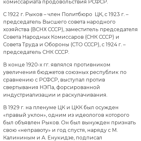
комиссариата продовольствия РСФСР.
Социально-экономическая история
С 1922 г. Рыков – член Политбюро ЦК, с 1923 г. –
Специальные исторические дисциплины
председатель Высшего совета народного
хозяйства (ВСНХ СССР), заместитель председателя
СССР
Совета Народных Комиссаров (СНК СССР) и
Совета Труда и Обороны (СТО СССР), с 1924 г. –
Южная Америка
председатель СНК СССР.
В конце 1920-х гг. являлся противником
увеличения бюджетов союзных республик по
сравнению с РСФСР, выступал против
свертывания НЭПа, форсированной
индустриализации и раскулачивания.
В 1929 г. на пленуме ЦК и ЦКК был осужден
«правый уклон», одним из идеологов которого
был объявлен Рыков. Он был вынужден признать
свою «неправоту» и год спустя, наряду с М.
Калининым и А. Енукидзе, подписал