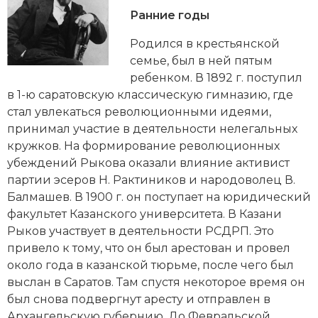
Новейшая история
Генеалогия, геральдика
Ранние годы
Государство и право
Родился в крестьянской
семье, был в ней пятым
Европа
ребенком. В 1892 г. поступил
в 1-ю саратовскую классическую гимназию, где
Империи
стал увлекаться революционными идеями,
принимал участие в деятельности нелегальных
Историческая география и топонимика
кружков. На формирование революционных
История материальной и духовной культуры
убеждений Рыкова оказали влияние активист
партии эсеров Н. Рактиников и народоволец В.
История международных отношений
Балмашев. В 1900 г. он поступает на юридический
факультет Казанского университета. В Казани
История, философия, теория и методология
Рыков участвует в деятельности РСДРП. Это
исторического знания
привело к тому, что он был арестован и провел
около года в казанской тюрьме, после чего был
Итория международных отношений
выслан в Саратов. Там спустя некоторое время он
был снова подвергнут аресту и отправлен в
Латинская Америка
Архангельскую губернию. До Февральской