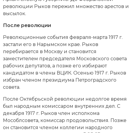
революции Рыков пережил множество арестов и
Новая история
высылок.
Новейшая история
После революции
Нумизматика
Революционные события февраля-марта 1917 г.
застали его в Нарымском крае. Рыков
Образование
перебирается в Москву и становится
заместителем председателя Московского совета
Общественные объединения и организации
рабочих депутатов, а позже его избирают
Политическая история
кандидатом в члены ВЦИК. Осенью 1917 г. Рыков
избран членом президиума Петроградского
Революции и народные движения
совета.
Религия и церковь
После Октябрьской революции недолгое время
был народным комиссаром внутренних дел. С
Россия
декабря 1917 г. Рыков член исполкома
Мособлсовета, комиссар продовольствия. Позже
Северная Америка
он становится членом коллегии народного