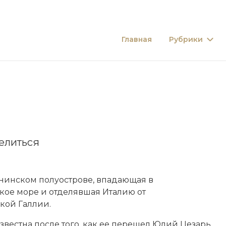
Главная
Рубрики
елиться
нинском полуострове, впадающая в
кое море и отделявшая Италию от
кой Галлии
.
известна после того, как ее перешел Юлий Цезарь.