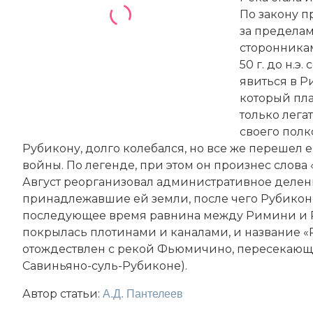
По закону п
за предела
сторонникам
50 г. до н.э
явиться в Р
который пла
только лега
своего полко
Рубикону, долго колебался, но все же перешел е
войны. По легенде, при этом он произнес слова 
Август реорганизовал административное делени
принадлежавшие ей земли, после чего Рубикон 
последующее время равнина между Римини и Ра
покрылась плотинами и каналами, и название «Р
отождествлен с рекой Фьюмичино, пересекающ
Савиньяно-суль-Рубиконе).
Автор статьи:
А.Д. Пантелеев