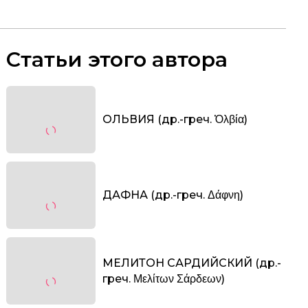
Статьи этого автора
ОЛЬВИЯ (др.-греч. Ὀλβία)
ДАФНА (др.-греч. Δάφνη)
МЕЛИТОН САРДИЙСКИЙ (др.-
греч. Μελίτων Σάρδεων)