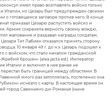
роконсул имел право возглавлять войско только
ми Италии, но Цезарь был предупрежден своими
и о готовящемся заговоре против него. В конце
. сенат приказал Цезарю распустить войско и
им. Армия сохраняла верность своему вождю,
тил жалование и раздавал награды солдатам,
т Цезаря Тит Лабиен отказался принять сторону
водца. 10 января 49 г. до н.э. Цезарь подошел к
го с войском, что стало началом гражданской
«Жребий брошен» (alea jacta est). Император
е Италии и включил в нее ранее не
перестал быть границей между областями. В
венной много раз затоплялась, постепенно она
убикон» исчезло с карты. В настоящее время он
ей город Савиньяно-ди-Романья (ныне