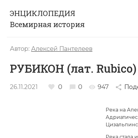
ЭНЦИКЛОПЕДИЯ
Всемирная история
Автор:
Алексей Пантелеев
РУБИКОН (лат. Rubico)
26.11.2021
0
0
947
Под
Река на Апе
Адриатичес
Цизальпинс
Река стала 