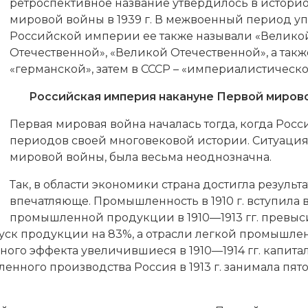
ретроспективное название утвердилось в историо
мировой войны в 1939 г. В межвоенный период уп
Российской империи ее также называли «Великой
Отечественной», «Великой Отечественной», а так
«германской», затем в СССР – «империалистическ
Российская империя накануне Первой миров
Первая мировая война
началась тогда, когда Рос
периодов своей многовековой истории. Ситуация
мировой войны, была весьма неоднозначна.
Так, в области экономики страна достигла результ
впечатляюще. Промышленность в 1910 г. вступила
промышленной продукции в 1910—1913 гг. превыси
пуск продукции на 83%, а отрасли легкой промышлен
жного эффекта увеличившиеся в 1910—1914 гг. капи
ного производства Россия в 1913 г. занимала пято