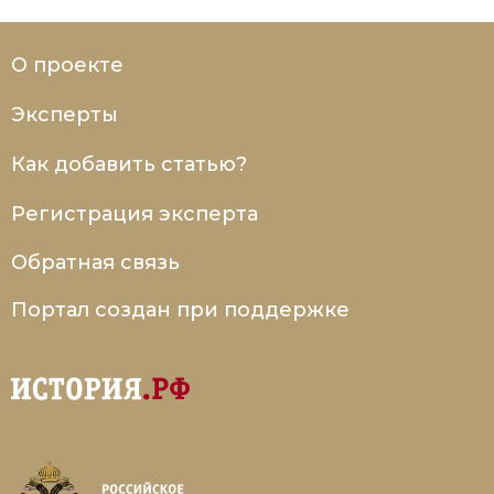
Новая история
О проекте
Новейшая история
Эксперты
Нумизматика
Как добавить статью?
Образование
Регистрация эксперта
Общественные объединения и организации
Обратная связь
Политическая история
Портал создан при поддержке
Революции и народные движения
Религия и церковь
Россия
Северная Америка