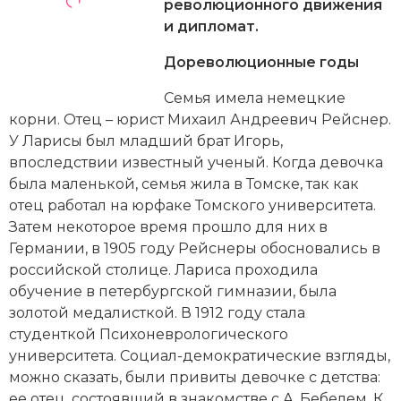
Новейшая история
революционного движения
Генеалогия, геральдика
и дипломат.
Государство и право
Дореволюционные годы
Европа
Семья имела немецкие
корни. Отец – юрист Михаил Андреевич Рейснер.
Империи
У Ларисы был младший брат Игорь,
впоследствии известный ученый. Когда девочка
Историческая география и топонимика
была маленькой, семья жила в Томске, так как
История материальной и духовной культуры
отец работал на юрфаке Томского университета.
Затем некоторое время прошло для них в
История международных отношений
Германии, в 1905 году Рейснеры обосновались в
российской столице. Лариса проходила
История, философия, теория и методология
обучение в петербургской гимназии, была
исторического знания
золотой медалисткой. В 1912 году стала
студенткой Психоневрологического
Итория международных отношений
университета. Социал-демократические взгляды,
можно сказать, были привиты девочке с детства:
Латинская Америка
ее отец, состоявший в знакомстве с
А. Бебелем
,
К.