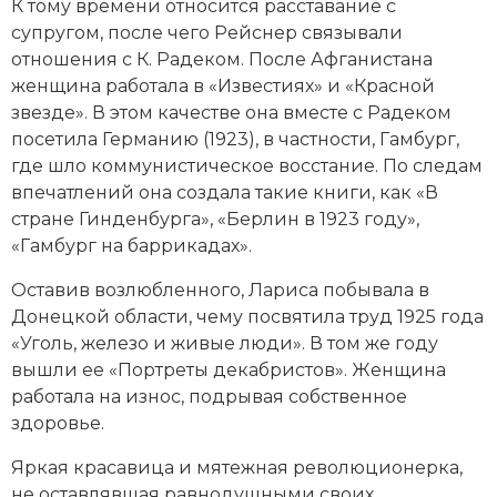
К тому времени относится расставание с
супругом, после чего Рейснер связывали
отношения с
К. Радеком
. После Афганистана
женщина работала в «Известиях» и «Красной
звезде». В этом качестве она вместе с Радеком
посетила Германию (1923), в частности, Гамбург,
где шло коммунистическое восстание. По следам
впечатлений она создала такие книги, как «В
стране Гинденбурга», «Берлин в 1923 году»,
«Гамбург на баррикадах».
Оставив возлюбленного, Лариса побывала в
Донецкой области, чему посвятила труд 1925 года
«Уголь, железо и живые люди». В том же году
вышли ее «Портреты декабристов». Женщина
работала на износ, подрывая собственное
здоровье.
Яркая красавица и мятежная революционерка,
не оставлявшая равнодушными своих