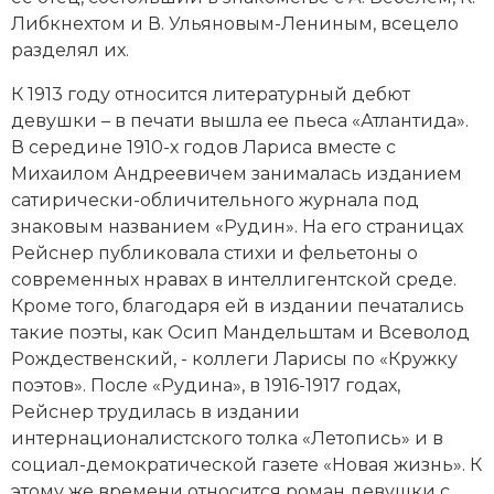
Либкнехтом
и
В. Ульяновым-Лениным
, всецело
Новая история
разделял их.
Новейшая история
К 1913 году относится литературный дебют
девушки – в печати вышла ее пьеса «Атлантида».
Нумизматика
В середине 1910-х годов Лариса вместе с
Образование
Михаилом Андреевичем занималась изданием
сатирически-обличительного журнала под
Общественные объединения и организации
знаковым названием «Рудин». На его страницах
Рейснер публиковала стихи и фельетоны о
Политическая история
современных нравах в интеллигентской среде.
Кроме того, благодаря ей в издании печатались
Революции и народные движения
такие поэты, как
Осип Мандельштам
и Всеволод
Рождественский, - коллеги Ларисы по «Кружку
Религия и церковь
поэтов». После «Рудина», в 1916-1917 годах,
Рейснер трудилась в издании
Россия
интернационалистского толка «Летопись» и в
Северная Америка
социал-демократической газете «Новая жизнь». К
этому же времени относится роман девушки с