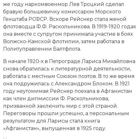
же году наркомвоенмор
Лев Троцкий
сделал
бравую большевичку комиссаром Морского
Генштаба РСФСР. Вскоре Рейснер стала женой
флотоводца Ф.Ф. Раскольникова. В 1919-1920 годах
она вместе с супругом принимала участие в боях
Волжско-Камской флотилии, затем работала в
Политуправлении Балтфлота.
В начале 1920-х в Петрограде Лариса Михайловна
снова обратилась к литературной деятельности,
работала с местным Союзом поэтов. В то же время
она подружилась с
Александром Блоком
. В 1921
году неутомимая Рейснер поехала в Афганистан
как член дипмиссии Ф. Раскольникова,
призванной заключить мир с этой страной.
Переговоры прошли успешно, а персональным
результатом для Ларисы стала книга
«Афганистан», выпущенная в 1925 году.