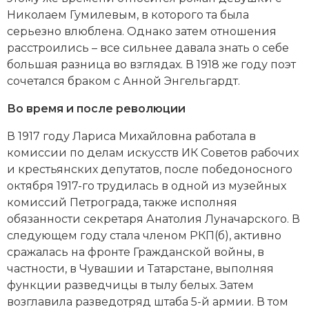
Социально-экономическая история
Николаем Гумилевым
, в которого та была
серьезно влюблена. Однако затем отношения
Специальные исторические дисциплины
расстроились – все сильнее давала знать о себе
большая разница во взглядах. В 1918 же году поэт
СССР
сочетался браком с Анной Энгельгардт.
Южная Америка
Во время и после революции
В 1917 году Лариса Михайловна работала в
комиссии по делам искусств ИК Советов рабочих
и крестьянских депутатов, после победоносного
октября 1917-го
трудилась в одной из музейных
комиссий Петрограда, также исполняя
обязанности секретаря
Анатолия Луначарского
. В
следующем году стала членом РКП(б), активно
сражалась на фронте
Гражданской войны
, в
частности, в Чувашии и Татарстане, выполняя
функции разведчицы в тылу белых. Затем
возглавила разведотряд штаба 5-й армии. В том