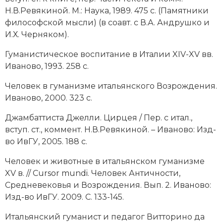
Социально-экономическая история
Н.В.Ревякиной. М.: Наука, 1989. 475 с. (Памятники
философской мысли) (в соавт. с В.А. Андрушко и
Специальные исторические дисциплины
И.Х. Черняком).
СССР
Гуманистическое воспитание в Италии XIV-XV вв.
Иваново, 1993. 258 с.
Южная Америка
Человек в гуманизме итальянского Возрождения.
Иваново, 2000. 323 с.
Джамбаттиста Джелли. Цирцея / Пер. с итал.,
вступ. ст., коммент. Н.В.Ревякиной. – Иваново: Изд-
во ИвГУ, 2005. 188 с.
Человек и животные в итальянском гуманизме
XV в. // Сursor mundi. Человек Античности,
Средневековья и Возрождения. Вып. 2. Иваново:
Изд-во ИвГУ. 2009. С. 133-145.
Итальянский гуманист и педагог Витторино да