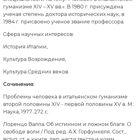
гуманизме XIV – XV вв.». В 1980 г. присуждена
Новая история
ученая степень доктора исторических наук, в
Новейшая история
1984 г. присвоено ученое звание профессора.
Сфера научных интересов:
Нумизматика
История Италии,
Образование
Культура Возрождения,
Общественные объединения и организации
Культура Средних веков.
Политическая история
Сочинения:
Революции и народные движения
Проблемы человека в итальянском гуманизме
Религия и церковь
второй половины XIV - первой половины XV в. М.:
Наука, 1977. 272 с.
Россия
Лоренцо Валла. Об истинном и ложном благе. О
Северная Америка
свободе воли / Под ред. А.Х. Горфункеля. Сост.,
вступ. ст. к книге, пер. части текста и комм.