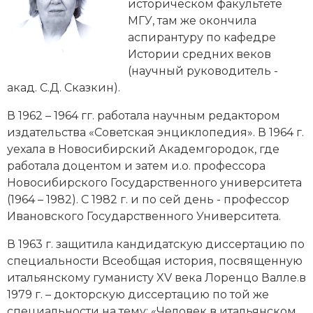
Новейшая история
историческом факультете
Генеалогия, геральдика
МГУ
, там же окончила
Государство и право
аспирантуру по кафедре
Истории средних веков
Европа
(научный руководитель -
акад.
С.Д. Сказкин
).
Империи
В 1962 – 1964 гг. работала научным редактором
Историческая география и топонимика
издательства «Советская энциклопедия». В 1964 г.
уехала в Новосибирский Академгородок, где
История материальной и духовной культуры
работала доцентом и затем и.о. профессора
Новосибирского Государственного университета
История международных отношений
(1964 – 1982). С 1982 г. и по сей день - профессор
Ивановского Государственного Университета.
История, философия, теория и методология
исторического знания
В 1963 г. защитила кандидатскую диссертацию по
специальности Всеобщая история, посвященную
Итория международных отношений
итальянскому гуманисту XV века Лоренцо Валле.в
1979 г. –
докторскую диссертацию
по той же
Латинская Америка
специальности на тему: «Человек в итальянском